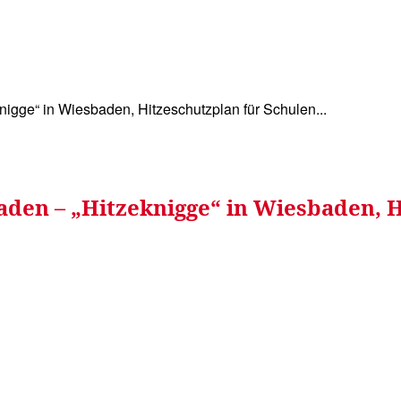
WISSEN&
VERKEHR&
FLUT AHRTAL&
NA
igge“ in Wiesbaden, Hitzeschutzplan für Schulen...
den – „Hitzeknigge“ in Wiesbaden, H