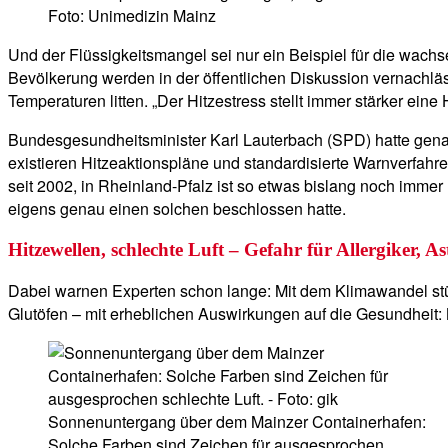
Foto: Unimedizin Mainz
Und der Flüssigkeitsmangel sei nur ein Beispiel für die wac
Bevölkerung werden in der öffentlichen Diskussion vernachläss
Temperaturen litten. „Der Hitzestress stellt immer stärker ein
Bundesgesundheitsminister Karl Lauterbach (SPD) hatte gena
existieren Hitzeaktionspläne und standardisierte Warnverfahr
seit 2002, in Rheinland-Pfalz ist so etwas bislang noch imme
eigens genau einen solchen beschlossen hatte.
Hitzewellen, schlechte Luft – Gefahr für Allergiker, A
Dabei warnen Experten schon lange: Mit dem Klimawandel st
Glutöfen – mit erheblichen Auswirkungen auf die Gesundheit:
Sonnenuntergang über dem Mainzer Containerhafen:
Solche Farben sind Zeichen für ausgesprochen