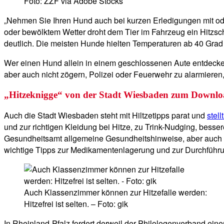
Foto: ZZF via Adobe Stocks
„Nehmen Sie Ihren Hund auch bei kurzen Erledigungen mit oder
oder bewölktem Wetter droht dem Tier im Fahrzeug ein Hitzsch
deutlich. Die meisten Hunde hielten Temperaturen ab 40 Grad
Wer einen Hund allein in einem geschlossenen Aute entdecke,
aber auch nicht zögern, Polizei oder Feuerwehr zu alarmiere
„Hitzeknigge“ von der Stadt Wiesbaden zum Downl
Auch die Stadt Wiesbaden steht mit Hiltzetipps parat und
stel
und zur richtigen Kleidung bei Hitze, zu Trink-Nudging, bes
Gesundheitsamt allgemeine Gesundheitshinweise, aber auch Ti
wichtige Tipps zur Medikamentenlagerung und zur Durchführu
Auch Klassenzimmer können zur Hitzefalle werden:
Hitzefrei ist selten. – Foto: gik
In Rheinland-Pfalz fordert derweil der Philologenverband eine