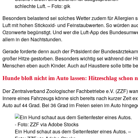
schlechte Luft. – Foto: gik
Besonders belastend sei solches Wetter zudem für Allergien 
Luft mit hohen Stickoxid- und Feinstaubwerten. So würden a
Ozonwerte begünstigt. Und wer die Luft-App des Bundesumwelt
allem in den Nachtstunden.
Gerade forderte denn auch der Präsident der Bundesärzteka
großer Hitze gestorben. Besonders wichtig sei während der H
Menschen eben auch Kinder. Auch auf Haustiere solle bitte be
Hunde bloß nicht im Auto lassen: Hitzeschlag schon
Der Zentralverband Zoologischer Fachbetriebe e.V. (ZZF) war
Innere eines Fahrzeugs könne sich bereits nach kurzer Zeit e
Auto auf 44 Grad. Bei 36 Grad im Freien seien im Auto hingeg
Ein Hund schaut aus dem Seitenfester eines Autos. –