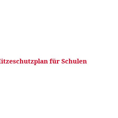
RRETEI&
WEIN&
SPONSORED&
WERBEN AUF
itzeschutzplan für Schulen