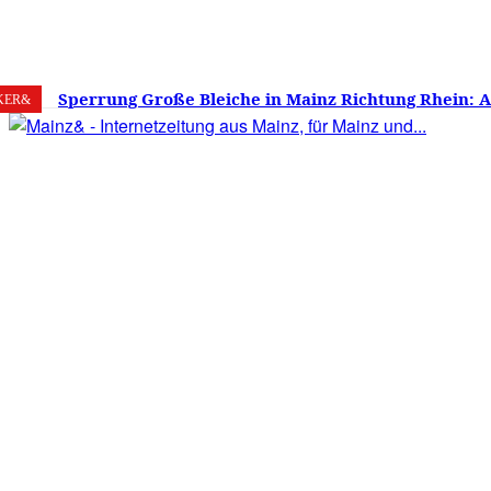
8. August 2026
Mainz
C
32.2
Sperrung Große Bleiche in Mainz Richtung Rhein: 
KER&
verwirrt, Mainzer stinksauer – Haben die Mainzer 
gestimmt?