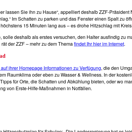
 lassen Sie ihn zu Hause“, appelliert deshalb ZZF-Präsident No
lag.“ Im Schatten zu parken und das Fenster einen Spalt zu öff
 höchstens 15 Minuten lang aus – es drohe Hitzschlag mit Kreis
 solle deshalb als erstes versuchen, den Halter ausfindig zu 
n, rät der ZZF – mehr zu dem Thema
findet Ihr hier im Internet
.
oad
lt auf ihrer Homepage Informationen zu Verfügung
, die den Umga
serem Raumklima oder eben zu Wasser & Wellness. In der kosten
pps für Orte, die Schatten und Abkühlung bieten, oder wo man 
ng von Erste-Hilfe-Maßnahmen in Notfällen.
n Hitzeschutzplan für Schulen: „Die Landesregierung hat es lei