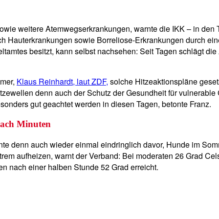
sowie weitere Atemwegserkrankungen, warnte die IKK – in den 
uch Hauterkrankungen sowie Borreliose-Erkrankungen durch ein
amtes besitzt, kann selbst nachsehen: Seit Tagen schlägt die 
mmer,
Klaus Reinhardt, laut ZDF,
solche Hitzeaktionspläne geset
itzewellen denn auch der Schutz der Gesundheit für vulnerabl
sonders gut geachtet werden in diesen Tagen, betonte Franz.
 nach Minuten
nte denn auch wieder einmal eindringlich davor, Hunde im Somm
xtrem aufheizen, warnt der Verband: Bei moderaten 26 Grad Cels
en nach einer halben Stunde 52 Grad erreicht.