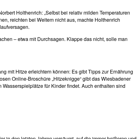
rbert Holthenrich: „Selbst bei relativ milden Temperaturen
nen, reichten bei Weitem nicht aus, machte Holthenrich
laufversagen.
machen – etwa mit Durchsagen. Klappe das nicht, solle man
ng mit Hitze erleichtern können: Es gibt Tipps zur Ernährung
losen Online-Broschüre „Hitzeknigge“ gibt das Wiesbadener
Wasserspielplätze für Kinder findet. Auch enthalten sind
der in den letzten Jahren versäumt, auf die immer heißeren und