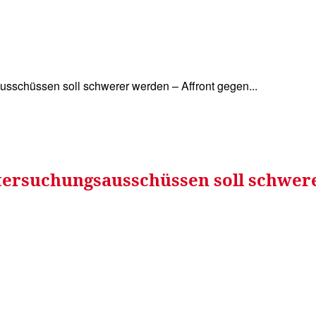
WISSEN&
VERKEHR&
FLUT AHRTAL&
NA
sschüssen soll schwerer werden – Affront gegen...
tersuchungsausschüssen soll schwer