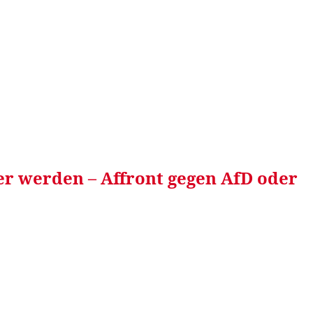
RRETEI&
WEIN&
SPONSORED&
WERBEN AUF
er werden – Affront gegen AfD oder