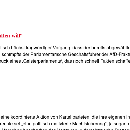
ffen will“
 politisch höchst fragwürdiger Vorgang, dass der bereits abgewä
, schimpfte der Parlamentarische Geschäftsführer der AfD-Fra
druck eines ‚Geisterparlaments‘, das noch schnell Fakten schaffen
ine koordinierte Aktion von Kartellparteien, die ihre eigenen I
echte sei „eine politisch motivierte Machtsicherung“, ja sogar