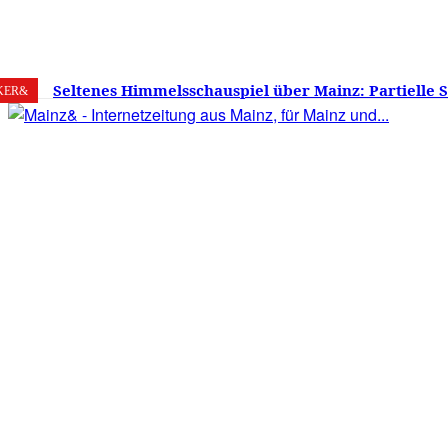
6. August 2026
Mainz
C
28.7
Seltenes Himmelsschauspiel über Mainz: Partielle 
KER&
am 12. August 2026 – Sonne zu etwa 88 Prozent verd