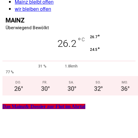
Mainz bleibt offen
wir bleiben offen
MAINZ
Überwiegend Bewölkt
°
26.7
°
C
26.2
°
24.5
31 %
1.8kmh
77 %
DO.
FR.
SA.
SO.
MO.
26
°
30
°
30
°
32
°
36
°
Das Mainz&-Dossier zur Flut im Ahrtal