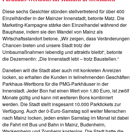
Diese sechs Gesichter stünden stellvertretend für über 400
Einzelhändler in der Mainzer Innenstadt, betonte Matz. Die
Marketing-Kampagne stärke den Einzelhandel während der
Bauphase, indem sie den Wandel von Mainz als
Wirtschaftsstandort betone. „Wir zeigen, dass Veränderungen
Chancen bieten und unsere Stadt trotz der
Umbaumaßnahmen lebendig und attraktiv bleibt“, betonte
die Dezernentin: „Die Innenstadt lebt – trotz Baustellen.“
Daneben will die Stadt aber auch mit konkreten Anreizen
locken, so erhalten die Kunden in teilnehmenden Geschäften
Parkhaus-Wertbons für die PMG-Parkhäuser in der
Innenstadt. Jeder Bon hat einen Wert von 1,80 Euro, ist zwölf
Monate gültig und kann mit weiteren Bons kombiniert
werden. Die Stadt stellt insgesamt 10.000 Parktickets zur
Verfügung. Auch der 0-Euro-Samstag soll weiter Menschen
nach Mainz locken, jeden ersten Samstag im Monat ist dabei
die Fahrt mit Bus und Bahn in Mainz, Budenheim,
Wackernheim und Zornheim kostenlos. Die Stadt hatte die