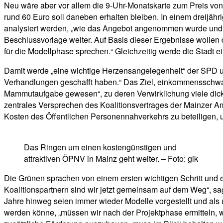
Neu wäre aber vor allem die 9-Uhr-Monatskarte zum Preis von 35
rund 60 Euro soll daneben erhalten bleiben. In einem dreijähr
analysiert werden, „wie das Angebot angenommen wurde und we
Beschlussvorlage weiter. Auf Basis dieser Ergebnisse wollen
für die Modellphase sprechen.“ Gleichzeitig werde die Stadt e
Damit werde „eine wichtige Herzensangelegenheit“ der SPD umge
Verhandlungen geschafft haben.“ Das Ziel, einkommensschwach
Mammutaufgabe gewesen“, zu deren Verwirklichung viele dic
zentrales Versprechen des Koalitionsvertrages der Mainzer Ampe
Kosten des Öffentlichen Personennahverkehrs zu beteiligen, 
Das Ringen um einen kostengünstigen und
attraktiven ÖPNV in Mainz geht weiter. – Foto: gik
Die Grünen sprachen von einem ersten wichtigen Schritt und 
Koalitionspartnern sind wir jetzt gemeinsam auf dem Weg“, sag
Jahre hinweg seien immer wieder Modelle vorgestellt und als
werden könne, „müssen wir nach der Projektphase ermitteln, 