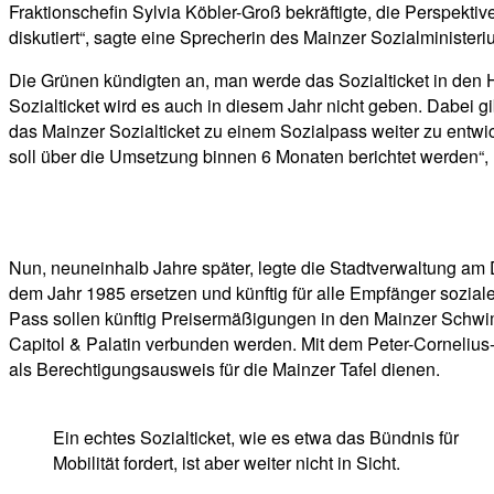
Fraktionschefin Sylvia Köbler-Groß bekräftigte, die Perspekt
diskutiert“, sagte eine Sprecherin des Mainzer Sozialminister
Die Grünen kündigten an, man werde das Sozialticket in den 
Sozialticket wird es auch in diesem Jahr nicht geben. Dabei gi
das Mainzer Sozialticket zu einem Sozialpass weiter zu entwi
soll über die Umsetzung binnen 6 Monaten berichtet werden“,
Nun, neuneinhalb Jahre später, legte die Stadtverwaltung am
dem Jahr 1985 ersetzen und künftig für alle Empfänger sozia
Pass sollen künftig Preisermäßigungen in den Mainzer Sch
Capitol & Palatin verbunden werden. Mit dem Peter-Cornelius
als Berechtigungsausweis für die Mainzer Tafel dienen.
Ein echtes Sozialticket, wie es etwa das Bündnis für
Mobilität fordert, ist aber weiter nicht in Sicht.