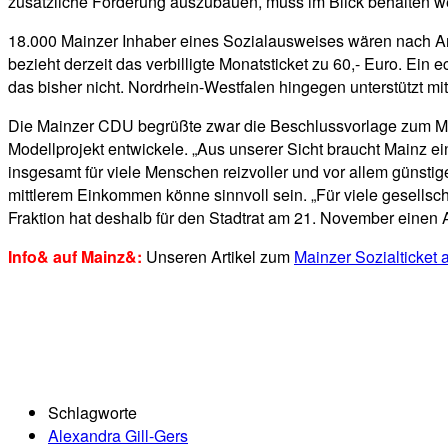
zusätzliche Förderung auszubauen, muss im Blick behalten w
18.000 Mainzer Inhaber eines Sozialausweises wären nach Ang
bezieht derzeit das verbilligte Monatsticket zu 60,- Euro. Ei
das bisher nicht. Nordrhein-Westfalen hingegen unterstützt mi
Die Mainzer CDU begrüßte zwar die Beschlussvorlage zum Main
Modellprojekt entwickele. „Aus unserer Sicht braucht Mainz e
insgesamt für viele Menschen reizvoller und vor allem günstig
mittlerem Einkommen könne sinnvoll sein. „Für viele gesellsch
Fraktion hat deshalb für den Stadtrat am 21. November einen 
Info& auf Mainz&:
Unseren Artikel zum
Mainzer Sozialticket 
Schlagworte
Alexandra Gill-Gers