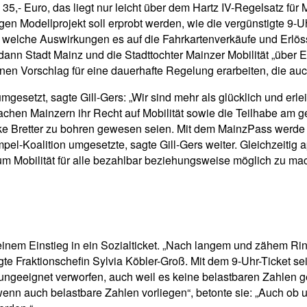
,- Euro, das liegt nur leicht über dem Hartz IV-Regelsatz für M
igen Modellprojekt soll erprobt werden, wie die vergünstigte 9
lche Auswirkungen es auf die Fahrkartenverkäufe und Erlössitu
 dann Stadt Mainz und die Stadttochter Mainzer Mobilität „über
inen Vorschlag für eine dauerhafte Regelung erarbeiten, die auc
setzt, sagte Gill-Gers: „Wir sind mehr als glücklich und erleic
en Mainzern ihr Recht auf Mobilität sowie die Teilhabe am ges
ke Bretter zu bohren gewesen seien. Mit dem MainzPass werd
l-Koalition umgesetzte, sagte Gill-Gers weiter. Gleichzeitig ap
um Mobilität für alle bezahlbar beziehungsweise möglich zu ma
einem Einstieg in ein Sozialticket. „Nach langem und zähem Ri
te Fraktionschefin Sylvia Köbler-Groß. Mit dem 9-Uhr-Ticket sei
 ungeeignet verworfen, auch weil es keine belastbaren Zahlen 
wenn auch belastbare Zahlen vorliegen“, betonte sie: „Auch ob