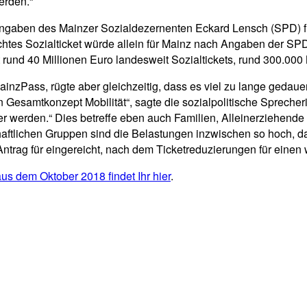
erden.“
aben des Mainzer Sozialdezernenten Eckard Lensch (SPD) für e
n echtes Sozialticket würde allein für Mainz nach Angaben der S
t rund 40 Millionen Euro landesweit Sozialtickets, rund 300.000
zPass, rügte aber gleichzeitig, dass es viel zu lange gedauert
in Gesamtkonzept Mobilität“, sagte die sozialpolitische Sprec
er werden.“ Dies betreffe eben auch Familien, Alleinerziehende
aftlichen Gruppen sind die Belastungen inzwischen so hoch, das
Antrag für eingereicht, nach dem Ticketreduzierungen für einen
aus dem Oktober 2018 findet Ihr hier
.