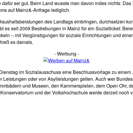
ive dafür sei gut. Beim Land wusste man davon indes nichts: Da
iums auf Mainz&-Anfrage lediglich.
Haushaltsberatungen des Landtags einbringen, durchsetzen konn
bt es seit 2009 Bestrebungen in Mainz für ein Sozialticket: Bere
ckeln – mit Vergünstigungen für soziale Einrichtungen und eine
 hieß es damals.
- Werbung -
 Dienstag im Sozialausschuss eine Beschlussvorlage zu einem 
ler Leistungen oder von Asylleistungen gelten. Auch wer Bunde
wimmbädern und Museen, den Kammerspielen, dem Open Ohr, d
-Konservatorium und der Volkshochschule werde derzeit noch ve