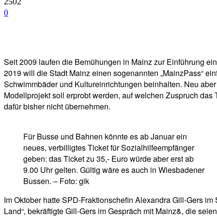
2502
0
Facebook
Twitter
Telegram
WhatsA
Seit 2009 laufen die Bemühungen in Mainz zur Einführung ein
2019 will die Stadt Mainz einen sogenannten „MainzPass“ ein
Schwimmbäder und Kultureinrichtungen beinhalten. Neu aber wär
Modellprojekt soll erprobt werden, auf welchen Zuspruch das Ti
dafür bisher nicht übernehmen.
Für Busse und Bahnen könnte es ab Januar ein
neues, verbilligtes Ticket für Sozialhilfeempfänger
geben: das Ticket zu 35,- Euro würde aber erst ab
9.00 Uhr gelten. Gültig wäre es auch in Wiesbadener
Bussen. – Foto: gik
Im Oktober hatte SPD-Fraktionschefin Alexandra Gill-Gers im St
Land“, bekräftigte Gill-Gers im Gespräch mit Mainz&, die sei