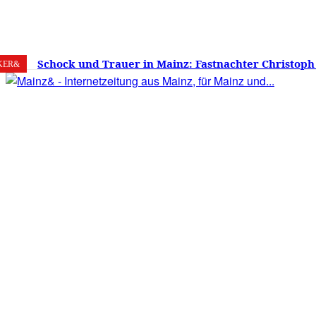
6. August 2026
Mainz
C
20.8
Schock und Trauer in Mainz: Fastnachter Christoph
KER&
60 Jahren gestorben – Was ist die Fastnacht ohne…?