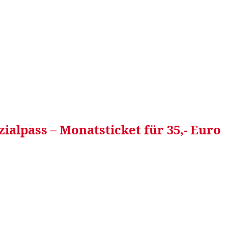
RRETEI&
WEIN&
SPONSORED&
WERBEN AUF
zialpass – Monatsticket für 35,- Euro