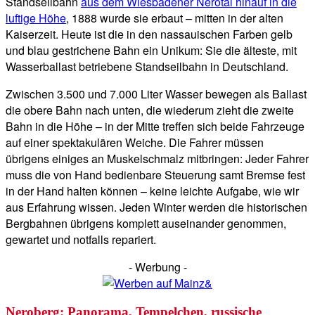
Standseilbahn
aus dem Wiesbadener Nerotal hinauf in die
luftige Höhe
, 1888 wurde sie erbaut – mitten in der alten
Kaiserzeit. Heute ist die in den nassauischen Farben gelb
und blau gestrichene Bahn ein Unikum: Sie die älteste, mit
Wasserballast betriebene Standseilbahn in Deutschland.
Zwischen 3.500 und 7.000 Liter Wasser bewegen als Ballast
die obere Bahn nach unten, die wiederum zieht die zweite
Bahn in die Höhe – in der Mitte treffen sich beide Fahrzeuge
auf einer spektakulären Weiche. Die Fahrer müssen
übrigens einiges an Muskelschmalz mitbringen: Jeder Fahrer
muss die von Hand bedienbare Steuerung samt Bremse fest
in der Hand halten können – keine leichte Aufgabe, wie wir
aus Erfahrung wissen. Jeden Winter werden die historischen
Bergbahnen übrigens komplett auseinander genommen,
gewartet und notfalls repariert.
- Werbung -
Neroberg: Panorama, Tempelchen, russische