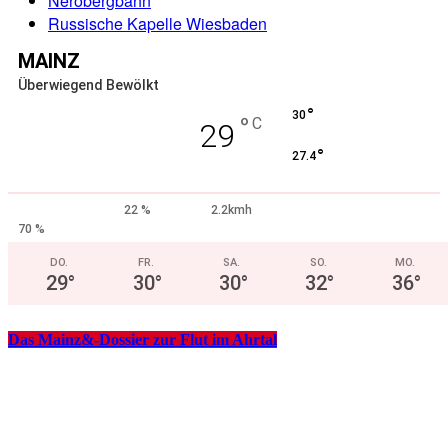
Nerobergbahn
Russische Kapelle Wiesbaden
MAINZ
Überwiegend Bewölkt
°
30
°
C
29
°
27.4
22 %
2.2kmh
70 %
DO.
FR.
SA.
SO.
MO.
29
°
30
°
30
°
32
°
36
°
Das Mainz&-Dossier zur Flut im Ahrtal