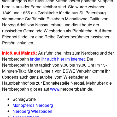
sich übrigens die Russische Kirche, deren goldene Kuppeln
bereits aus der Ferne sichtbar sind. Sie wurde zwischen
1849 und 1855 als Grabkirche für die aus St. Petersburg
stammende Großfürstin Elisabeth Michailovna, Gattin von
Herzog Adolf von Nassau erbaut und dient heute der
russischen Gemeinde Wiesbaden als Pfarrkirche. Auf ihrem
Friedhof findet Ihr eine Reihe Gräber berühmter russischer
Persönlichkeiten.
Info& auf Mainz&:
Ausführliche Infos zum Neroberg und der
Nerobergbahn
findet Ihr auch hier im Internet
. Die
Nerobergbahn fährt täglich von 9.00 bis 19.00 Uhr im 15-
Minuten-Takt. Mit der Linie 1 von ESWE Verkehr kommt Ihr
übrigens auch ganz autofrei vom Wiesbadener
Hauptbahnhof bis zur Endhaltestelle Nerotal. Mehr über die
Nerobergbahn gibt es auf
www.
nerobergbahn.de.
Schlagworte
Monopteros Neroberg
Neroberg Wiesbaden