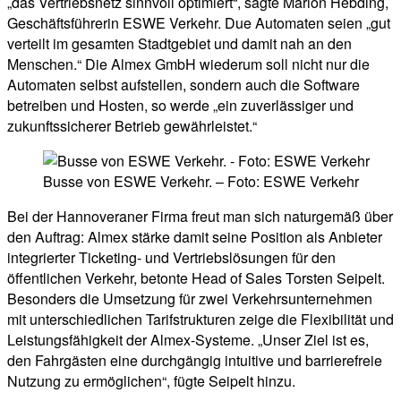
„das Vertriebsnetz sinnvoll optimiert“, sagte Marion Hebding,
Geschäftsführerin ESWE Verkehr. Due Automaten seien „gut
verteilt im gesamten Stadtgebiet und damit nah an den
Menschen.“ Die Almex GmbH wiederum soll nicht nur die
Automaten selbst aufstellen, sondern auch die Software
betreiben und Hosten, so werde „ein zuverlässiger und
zukunftssicherer Betrieb gewährleistet.“
Busse von ESWE Verkehr. – Foto: ESWE Verkehr
Bei der Hannoveraner Firma freut man sich naturgemäß über
den Auftrag: Almex stärke damit seine Position als Anbieter
integrierter Ticketing- und Vertriebslösungen für den
öffentlichen Verkehr, betonte Head of Sales Torsten Seipelt.
Besonders die Umsetzung für zwei Verkehrsunternehmen
mit unterschiedlichen Tarifstrukturen zeige die Flexibilität und
Leistungsfähigkeit der Almex-Systeme. „Unser Ziel ist es,
den Fahrgästen eine durchgängig intuitive und barrierefreie
Nutzung zu ermöglichen“, fügte Seipelt hinzu.