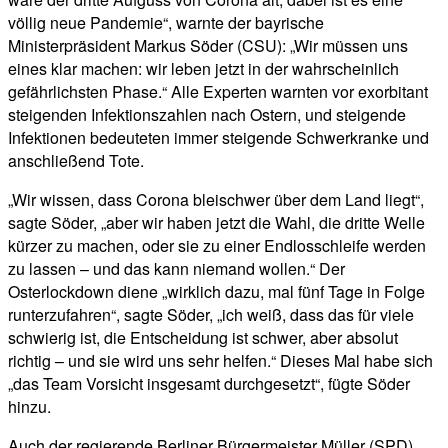
völlig neue Pandemie“, warnte der bayrische
Ministerpräsident Markus Söder (CSU): „Wir müssen uns
eines klar machen: wir leben jetzt in der wahrscheinlich
gefährlichsten Phase.“ Alle Experten warnten vor exorbitant
steigenden Infektionszahlen nach Ostern, und steigende
Infektionen bedeuteten immer steigende Schwerkranke und
anschließend Tote.
„Wir wissen, dass Corona bleischwer über dem Land liegt“,
sagte Söder, „aber wir haben jetzt die Wahl, die dritte Welle
kürzer zu machen, oder sie zu einer Endlosschleife werden
zu lassen – und das kann niemand wollen.“ Der
Osterlockdown diene „wirklich dazu, mal fünf Tage in Folge
runterzufahren“, sagte Söder, „ich weiß, dass das für viele
schwierig ist, die Entscheidung ist schwer, aber absolut
richtig – und sie wird uns sehr helfen.“ Dieses Mal habe sich
„das Team Vorsicht insgesamt durchgesetzt“, fügte Söder
hinzu.
Auch der regierende Berliner Bürgermeister Müller (SPD)