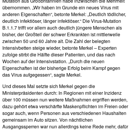
Mutation aus Großbritannien habe inzwischen die Mehrheit
übernommen. „Wir haben im Grunde ein neues Virus mit
anderen Eigenschaften“, betonte Merkel: „Deutlich tödlicher,
deutlich infektiöser, länger infektiöser.“ Die Virus-Mutation
B.1.1.7 trifft vor allem auch deutlich jüngere Menschen als
bisher, der Großteil der schwer Erkrankten ist mittlerweile
zwischen 50 und 60 Jahre alt. Die Zahl der belegten
Intensivbetten steige wieder, betonte Merkel – Experten
zufolge stirbt die Hälfte dieser Patienten, und das nach
Wochen auf der Intensivstation. „Durch die neuen
Eigenschaften ist der bisherige Erfolg beim Kampf gegen
das Virus aufgegessen“, sagte Merkel.
Und dieses Mal setzte sich Merkel gegen die
Ministerpräsidenten durch: In Regionen mit einer Inzidenz
über 100 müssen nun weitere Maßnahmen ergriffen werden,
dazu gehört etwa verschärfte Maskenpflichten im Freien oder
sogar auch, wenn Personen aus verschiedenen Haushalten
gemeinsam im Auto sitzen. Von nächtlichen
Ausgangssperren war nun allerdings keine Rede mehr, dafür