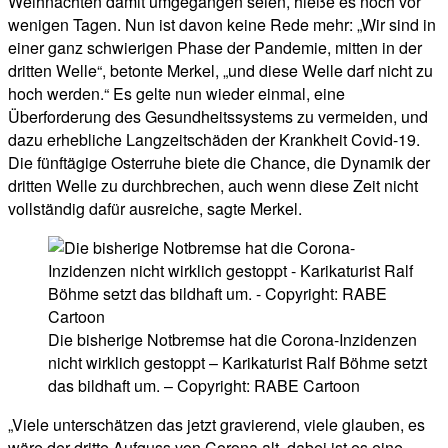
Weihnachten damit umgegangen seien, hieße es noch vor
wenigen Tagen. Nun ist davon keine Rede mehr: „Wir sind in
einer ganz schwierigen Phase der Pandemie, mitten in der
dritten Welle“, betonte Merkel, „und diese Welle darf nicht zu
hoch werden.“ Es gelte nun wieder einmal, eine
Überforderung des Gesundheitssystems zu vermeiden, und
dazu erhebliche Langzeitschäden der Krankheit Covid-19.
Die fünftägige Osterruhe biete die Chance, die Dynamik der
dritten Welle zu durchbrechen, auch wenn diese Zeit nicht
vollständig dafür ausreiche, sagte Merkel.
Die bisherige Notbremse hat die Corona-Inzidenzen
nicht wirklich gestoppt – Karikaturist Ralf Böhme setzt
das bildhaft um. – Copyright: RABE Cartoon
„Viele unterschätzen das jetzt gravierend, viele glauben, es
wäre der dritte Aufguss von Corona alt, dabei ist es eine