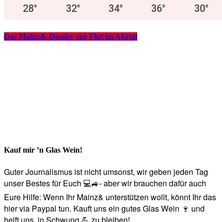
28
°
32
°
34
°
36
°
30
°
Das Mainz&-Dossier zur Flut im Ahrtal
Kauf mir ’n Glas Wein!
Guter Journalismus ist nicht umsonst, wir geben jeden Tag
unser Bestes für Euch 💻🚙- aber wir brauchen dafür auch
Eure Hilfe: Wenn Ihr Mainz& unterstützen wollt, könnt Ihr das
hier via Paypal tun. Kauft uns ein gutes Glas Wein 🍷 und
helft uns, in Schwung 💪 zu bleiben!