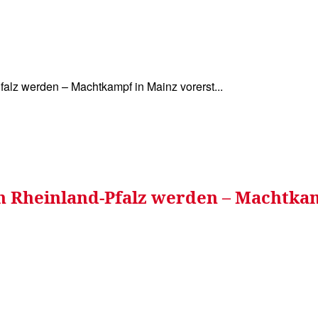
WISSEN&
VERKEHR&
FLUT AHRTAL&
NA
Pfalz werden – Machtkampf in Mainz vorerst...
von Rheinland-Pfalz werden – Machtka