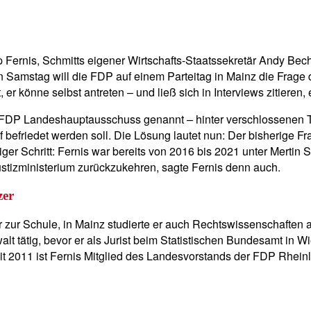
p Fernis, Schmitts eigener Wirtschafts-Staatssekretär Andy Bec
mstag will die FDP auf einem Parteitag in Mainz die Frage d
 könne selbst antreten – und ließ sich in Interviews zitieren, e
 FDP Landeshauptausschuss genannt – hinter verschlossenen Tü
efriedet werden soll. Die Lösung lautet nun: Der bisherige Fra
tiger Schritt: Fernis war bereits von 2016 bis 2021 unter Mertin 
ustizministerium zurückzukehren, sagte Fernis denn auch.
zer
r zur Schule, in Mainz studierte er auch Rechtswissenschaften
 tätig, bevor er als Jurist beim Statistischen Bundesamt in Wies
it 2011 ist Fernis Mitglied des Landesvorstands der FDP Rhein