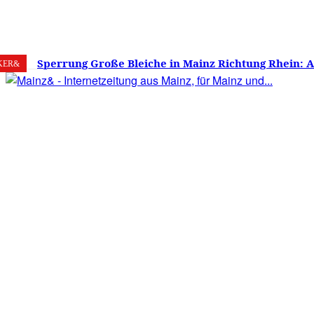
7. August 2026
Mainz
C
28.4
Sperrung Große Bleiche in Mainz Richtung Rhein: 
KER&
verwirrt, Mainzer stinksauer – Haben die Mainzer 
gestimmt?