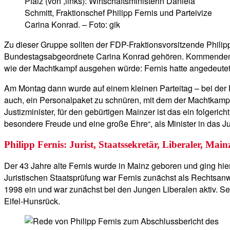
Pfalz (von ,links): Wirtschaftsministerin Daniela
Schmitt, Fraktionschef Philipp Fernis und Parteivize
Carina Konrad. – Foto: gik
Zu dieser Gruppe sollten der FDP-Fraktionsvorsitzende Philip
Bundestagsabgeordnete Carina Konrad gehören. Kommenden Sa
wie der Machtkampf ausgehen würde: Fernis hatte angedeutet, er
Am Montag dann wurde auf einem kleinen Parteitag – bei der
auch, ein Personalpaket zu schnüren, mit dem der Machtkampf b
Justizminister, für den gebürtigen Mainzer ist das ein folgerich
besondere Freude und eine große Ehre“, als Minister in das J
Philipp Fernis: Jurist, Staatssekretär, Liberaler, Main
Der 43 Jahre alte Fernis wurde in Mainz geboren und ging hie
Juristischen Staatsprüfung war Fernis zunächst als Rechtsanwalt
1998 ein und war zunächst bei den Jungen Liberalen aktiv. Se
Eifel-Hunsrück.