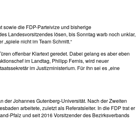
ht sowie die FDP-Parteivize und bisherige
es Landesvorsitzendes lösen, bis Sonntag warb noch unklar,
r „spiele nicht im Team Schmitt.“
ren offenbar Klartext geredet. Dabei gelang es aber eben
ktionschef im Landtag, Philipp Fernis, wird neuer
Staatssekretär im Justizministerium. Für ihn sei es „eine
 an der Johannes Gutenberg-Universität. Nach der Zweiten
baden arbeitete, zuletzt als Referatsleiter. In die FDP trat er
land-Pfalz und seit 2016 Vorsitzender des Bezirksverbands