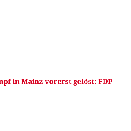
RRETEI&
WEIN&
SPONSORED&
WERBEN AUF
mpf in Mainz vorerst gelöst: FDP