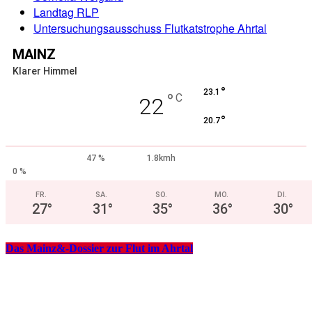
Landtag RLP
Untersuchungsausschuss Flutkatstrophe Ahrtal
MAINZ
Klarer Himmel
°
23.1
°
C
22
°
20.7
47 %
1.8kmh
0 %
FR.
SA.
SO.
MO.
DI.
27
°
31
°
35
°
36
°
30
°
Das Mainz&-Dossier zur Flut im Ahrtal