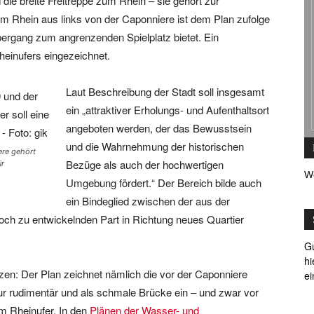
die breite Freitreppe zum Rhein – sie gehört zur
 Rhein aus links von der Caponniere ist dem Plan zufolge
bergang zum angrenzenden Spielplatz bietet. Ein
heinufers eingezeichnet.
Laut Beschreibung der Stadt soll insgesamt
ein „attraktiver Erholungs- und Aufenthaltsort
angeboten werden, der das Bewusstsein
und die Wahrnehmung der historischen
ere gehört
Bezüge als auch der hochwertigen
ür
W
Umgebung fördert.“ Der Bereich bilde auch
ein Bindeglied zwischen der aus der
h zu entwickelnden Part in Richtung neues Quartier
Gu
hi
tzen: Der Plan zeichnet nämlich die vor der Caponniere
ei
ur rudimentär und als schmale Brücke ein – und zwar vor
m Rheinufer. In den
Plänen der Wasser- und