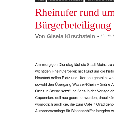
Rheinufer rund um 
Bürgerbeteiligung
Von
Gisela Kirschstein
-
27. Janu
Facebook
Twitter
Te
Am morgigen Dienstag lädt die Stadt Mainz zu e
wichtigen Rheinuferbereichs: Rund um die hist
Neustadt sollen Platz und Ufer neu gestaltet wer
sowohl den Übergang Wasser/Rhein – Grüne Ac
Ortes in Szene setzt“, heißt es in der Vorlage 
Caponniere soll neu geordnet werden, dabei kö
womöglich auch die, die zum Café 7 Grad gehöre
Autoabsetzanlage für Binnenschiffer integriert w