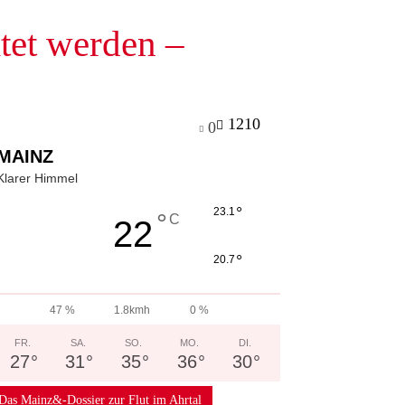
tet werden –
1210
0
MAINZ
Klarer Himmel
°
23.1
°
C
22
°
20.7
47 %
1.8kmh
0 %
FR.
SA.
SO.
MO.
DI.
27
°
31
°
35
°
36
°
30
°
Das Mainz&-Dossier zur Flut im Ahrtal