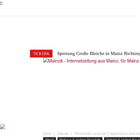
Sperrung Große Bleiche in Mainz Richtun
TICKER&
Autofahrer verwirrt, Mainzer stinksauer –
Mainzer für diese Sperrung gestimmt?
ALLES&
MITGLIEDSKONTO
RATHAUS&
Start
Alles&
Rheinufer rund um Caponniere soll neu
Alles&
Rathaus & andere Skandale
Verkehr & andere Baust