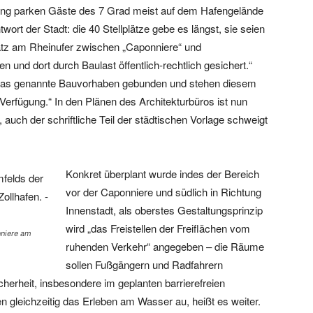
lang parken Gäste des 7 Grad meist auf dem Hafengelände
wort der Stadt: die 40 Stellplätze gebe es längst, sie seien
latz am Rheinufer zwischen „Caponniere“ und
und dort durch Baulast öffentlich-rechtlich gesichert.“
n das genannte Bauvorhaben gebunden und stehen diesem
erfügung.“ In den Plänen des Architekturbüros ist nun
 auch der schriftliche Teil der städtischen Vorlage schweigt
Konkret überplant wurde indes der Bereich
vor der Caponniere und südlich in Richtung
Innenstadt, als oberstes Gestaltungsprinzip
wird „das Freistellen der Freiflächen vom
nniere am
ruhenden Verkehr“ angegeben – die Räume
sollen Fußgängern und Radfahrern
herheit, insbesondere im geplanten barrierefreien
n gleichzeitig das Erleben am Wasser au, heißt es weiter.