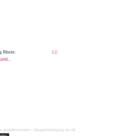
M
C
7. August 2026
22
g Rhein:
 Haben die
VERKEHR&
WISSEN&
FLUT AHRTAL&
 gestaltet werden – Bürgerbeteiligung am 28....
ellen