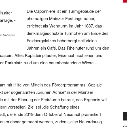
Die Caponniere ist ein Turmgebäude der
ehemaligen Mainzer Festungsmauer,
errichtet als Wehrturm im Jahr 1887, das
denkmalgeschützte Türmchen am Ende des
r früheren
Feldbergplatzes beherbergt seit vielen
Jahren ein Café. Das Rheinufer rund um den
ndasein: Altes Kopfsteinpflaster, Eisenbahnschienen und
oßer Parkplatz rund um eine baumbestandene Wiese –
ant mit Hilfe von Mitteln des Förderprogramms „Soziale
ekt der sogenannten „Grünen Achse“ in der Mainzer
e mit der Planung der Freiräume betraut, das Ergebnis will
n vorstellen. Ziel sei „die Schaffung eines
Stadt, die Ende 2019 dem Ortsbeirat Neustadt präsentiert
len erlebbar gemacht werden, zudem „eine Neuordnung