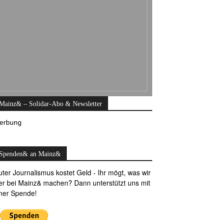
Mainz& – Solidar-Abo & Newsletter
erbung
Spenden& an Mainz&
ter Journalismus kostet Geld - Ihr mögt, was wir
er bei Mainz& machen? Dann unterstützt uns mit
ner Spende!