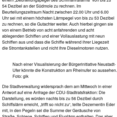
54 Dezibel an der Südmole zu rechnen. Im
Beurteilungszeitraum Nacht zwischen 22.00 Uhr und 6.00
Uhr sei mit einem höchsten Lärmpegel von bis zu 53 Dezibel
zu rechnen, so die Gutachter weiter. Auch hierbei gingen sie
von einem Betrieb von acht anfahrenden und acht
ablegenden Schiffen und einer Vollauslastung mit neun
Schiffen aus und dass die Schiffe während ihrer Liegezeit
die Stromtankstellen und nicht ihre Dieselmotoren nutzen.
Nach einer Visualisierung der Bürgerinitiative Neustadt-
Ufer könnte die Konstruktion am Rheinufer so aussehen.
Foto: gik
Die Stadtverwaltung widersprach dem am Mittwoch in einer
Antwort auf eine Anfrage der CDU-Stadtratsfraktion: Die
Darstellung, es würden nachts bis zu 56 Dezibel durch
Schiffslärm erreicht, „trifft so nicht zu“, teilte Dezernentin Eder
mit, in den Pegeln sei die Summe der Geräusche von
Straße, Schiene, Schiffen und Fluglärm enthalten. Das aber