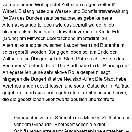
vor dem neuen Wohngebiet Zollhafen sorgen weiter für
Wirbel. Bislang hatte die Wasser- und Schifffahrtsverwaltung
(WSV) des Bundes stets behauptet, es gebe keinerlei
Alternativstandorte, doch wie das geprüft wurde, blieb
bislang unklar. Nun sagte Umweltdezernentin Katrin Eder
(Grüne) am Mittwoch überraschend im Stadtrat, 26
Alternativstandorte zwischen Laubenheim und Budenheim
seien geprüft worden, übrig geblieben sei am Ende der
Zollhafen. Im Übrigen sei die Stadt Mainz nicht „Herrin des
Verfahrens“, betonte Eder. Die Stadt habe in der Planung der
Anlegestellen „eine sehr aktive Rolle gespielt“, sagt
hingegen die Bürgerinitiative Neustadt-Ufer: Die Stadt habe
Vereinbarungen geschlossen und sogar Gutachten in Auftrag
gegeben – und aus denen gehe eine Lärmbelastung hervor,
die die gesetzlichen Grenzwerte deutlich überschreite.
Genau hier, vor der Südmole des Mainzer Zollhafens un
vor dem Gebäude „Rheinkai“ sollen die drei
Schiffsliegeplätze samt Autoabsetzanlage entstehen. –