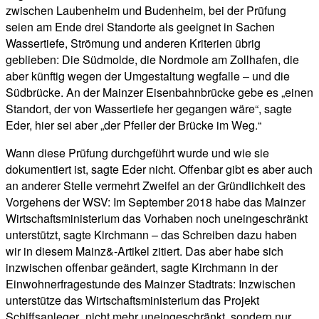
zwischen Laubenheim und Budenheim, bei der Prüfung
seien am Ende drei Standorte als geeignet in Sachen
Wassertiefe, Strömung und anderen Kriterien übrig
geblieben: Die Südmolde, die Nordmole am Zollhafen, die
aber künftig wegen der Umgestaltung wegfalle – und die
Südbrücke. An der Mainzer Eisenbahnbrücke gebe es „einen
Standort, der von Wassertiefe her gegangen wäre“, sagte
Eder, hier sei aber „der Pfeiler der Brücke im Weg.“
Wann diese Prüfung durchgeführt wurde und wie sie
dokumentiert ist, sagte Eder nicht. Offenbar gibt es aber auch
an anderer Stelle vermehrt Zweifel an der Gründlichkeit des
Vorgehens der WSV: Im September 2018 habe das Mainzer
Wirtschaftsministerium das Vorhaben noch uneingeschränkt
unterstützt, sagte Kirchmann – das Schreiben dazu haben
wir in diesem Mainz&-Artikel zitiert. Das aber habe sich
inzwischen offenbar geändert, sagte Kirchmann in der
Einwohnerfragestunde des Mainzer Stadtrats: Inzwischen
unterstütze das Wirtschaftsministerium das Projekt
Schiffsanleger „nicht mehr uneingeschränkt, sondern nur