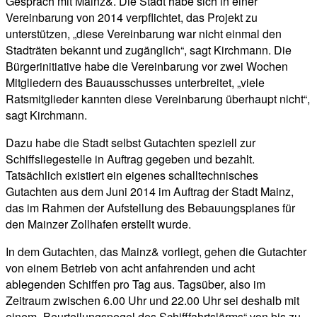
Gespräch mit Mainz&. Die Stadt habe sich in einer
Vereinbarung von 2014 verpflichtet, das Projekt zu
unterstützen, „diese Vereinbarung war nicht einmal den
Stadträten bekannt und zugänglich“, sagt Kirchmann. Die
Bürgerinitiative habe die Vereinbarung vor zwei Wochen
Mitgliedern des Bauausschusses unterbreitet, „viele
Ratsmitglieder kannten diese Vereinbarung überhaupt nicht“,
sagt Kirchmann.
Dazu habe die Stadt selbst Gutachten speziell zur
Schiffsliegestelle in Auftrag gegeben und bezahlt.
Tatsächlich existiert ein eigenes schalltechnisches
Gutachten aus dem Juni 2014 im Auftrag der Stadt Mainz,
das im Rahmen der Aufstellung des Bebauungsplanes für
den Mainzer Zollhafen erstellt wurde.
In dem Gutachten, das Mainz& vorliegt, gehen die Gutachter
von einem Betrieb von acht anfahrenden und acht
ablegenden Schiffen pro Tag aus. Tagsüber, also im
Zeitraum zwischen 6.00 Uhr und 22.00 Uhr sei deshalb mit
einem „Beurteilungspegel des Schifffahrtslärms“ von bis zu