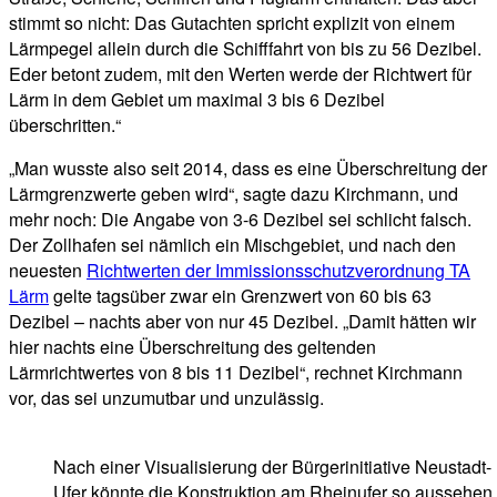
stimmt so nicht: Das Gutachten spricht explizit von einem
Lärmpegel allein durch die Schifffahrt von bis zu 56 Dezibel.
Eder betont zudem, mit den Werten werde der Richtwert für
Lärm in dem Gebiet um maximal 3 bis 6 Dezibel
überschritten.“
„Man wusste also seit 2014, dass es eine Überschreitung der
Lärmgrenzwerte geben wird“, sagte dazu Kirchmann, und
mehr noch: Die Angabe von 3-6 Dezibel sei schlicht falsch.
Der Zollhafen sei nämlich ein Mischgebiet, und nach den
neuesten
Richtwerten der Immissionsschutzverordnung TA
Lärm
gelte tagsüber zwar ein Grenzwert von 60 bis 63
Dezibel – nachts aber von nur 45 Dezibel. „Damit hätten wir
hier nachts eine Überschreitung des geltenden
Lärmrichtwertes von 8 bis 11 Dezibel“, rechnet Kirchmann
vor, das sei unzumutbar und unzulässig.
Nach einer Visualisierung der Bürgerinitiative Neustadt-
Ufer könnte die Konstruktion am Rheinufer so aussehen.