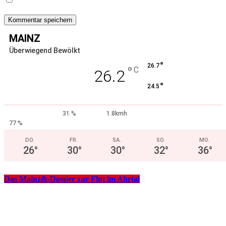
MAINZ
Überwiegend Bewölkt
°
26.7
°
C
26.2
°
24.5
31 %
1.8kmh
77 %
DO.
FR.
SA.
SO.
MO.
26
°
30
°
30
°
32
°
36
°
Das Mainz&-Dossier zur Flut im Ahrtal