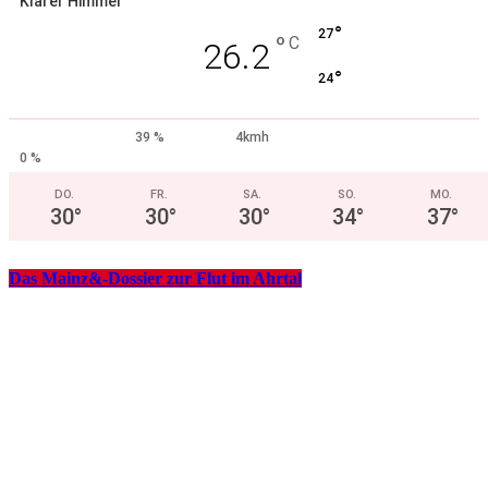
Klarer Himmel
°
27
°
C
26.2
°
24
39 %
4kmh
0 %
DO.
FR.
SA.
SO.
MO.
30
°
30
°
30
°
34
°
37
°
Das Mainz&-Dossier zur Flut im Ahrtal