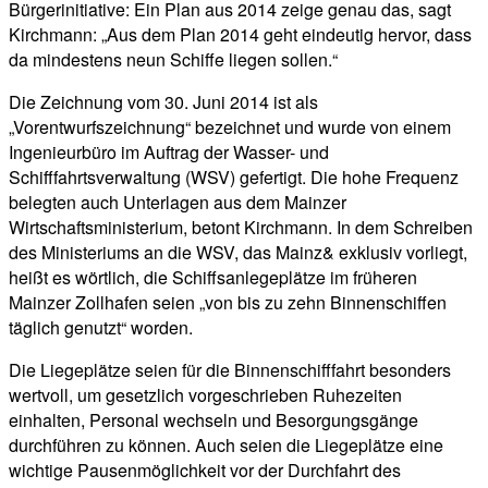
Bürgerinitiative: Ein Plan aus 2014 zeige genau das, sagt
Kirchmann: „Aus dem Plan 2014 geht eindeutig hervor, dass
da mindestens neun Schiffe liegen sollen.“
Die Zeichnung vom 30. Juni 2014 ist als
„Vorentwurfszeichnung“ bezeichnet und wurde von einem
Ingenieurbüro im Auftrag der Wasser- und
Schifffahrtsverwaltung (WSV) gefertigt. Die hohe Frequenz
belegten auch Unterlagen aus dem Mainzer
Wirtschaftsministerium, betont Kirchmann. In dem Schreiben
des Ministeriums an die WSV, das Mainz& exklusiv vorliegt,
heißt es wörtlich, die Schiffsanlegeplätze im früheren
Mainzer Zollhafen seien „von bis zu zehn Binnenschiffen
täglich genutzt“ worden.
Die Liegeplätze seien für die Binnenschifffahrt besonders
wertvoll, um gesetzlich vorgeschrieben Ruhezeiten
einhalten, Personal wechseln und Besorgungsgänge
durchführen zu können. Auch seien die Liegeplätze eine
wichtige Pausenmöglichkeit vor der Durchfahrt des