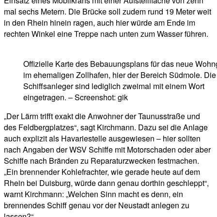
Einsatz eines Mobilkrans mit einer Aufstellfläche von zehn
mal sechs Metern. Die Brücke soll zudem rund 19 Meter weit
in den Rhein hinein ragen, auch hier würde am Ende im
rechten Winkel eine Treppe nach unten zum Wasser führen.
Offizielle Karte des Bebauungsplans für das neue Wohn
im ehemaligen Zollhafen, hier der Bereich Südmole. Die
Schiffsanleger sind lediglich zweimal mit einem Wort
eingetragen. – Screenshot: gik
„Der Lärm trifft exakt die Anwohner der Taunusstraße und
des Feldbergplatzes“, sagt Kirchmann. Dazu sei die Anlage
auch explizit als Havariestelle ausgewiesen – hier sollten
nach Angaben der WSV Schiffe mit Motorschaden oder aber
Schiffe nach Bränden zu Reparaturzwecken festmachen.
„Ein brennender Kohlefrachter, wie gerade heute auf dem
Rhein bei Duisburg, würde dann genau dorthin geschleppt“,
warnt Kirchmann: „Welchen Sinn macht es denn, ein
brennendes Schiff genau vor der Neustadt anlegen zu
lassen?“