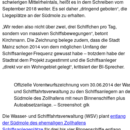
schwierigen Mittelrheintals, heißt es in dem Schreiben vom
September 2018 weiter. Es sei daher „dringend geboten“, die
Liegeplätze an der Südmole zu erhalten.
„Wir reden also nicht über zwei, drei Schiffchen pro Tag,
sondern von massiven Schiffsbewegungen“, betont
Kirchmann. Die Zeichnung belege zudem, dass die Stadt
Mainz schon 2014 von dem möglichen Umfang der
Schiffsanleger-Frequenz gewusst habe – trotzdem habe der
Stadtrat dem Projekt zugestimmt und die Schiffsanleger
„direkt vor ein Wohngebiet gelegt“, kritisiert der BI-Sprecher.
Offizielle Vorentwurfszeichnung vom 30.06.2014 der Wa
und Schifffahrtsverwaltung zu den Schiffsanlegern an de
Südmole des Zollhafens mit neun Binnenschiffen plus
Autoabsetzanlage. – Screenshot: gik
Die Wasser- und Schifffahrtsverwaltung (WSV) plant
entlang
der Südmole des ehemaligen Zollhafens
Schiffsanlegeplätze
für drei bis vier Binnenschiffe entlang