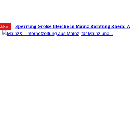
9. August 2026
Mainz
C
28.9
Sperrung Große Bleiche in Mainz Richtung Rhein: 
KER&
verwirrt, Mainzer stinksauer – Haben die Mainzer 
gestimmt?