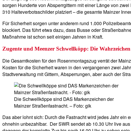
sorgen Hunderte von Absperrgittern mit einer Länge von zwei
310 Halteverbotsschilder platziert – die gesamte Mainzer In
Für Sicherheit sorgen unter anderem rund 1.000 Polizeibeamt
blockiert. Das führt etwa dazu, dass Busse oder Straßenbahn
Maßnahme ist schon seit einigen Jahren in Kraft.
Zugente und Meenzer Schwellköpp: Die Wahrzeichen
Die Gesamtkosten für den Rosenmontagszug verrät der Mainzer 
Kosten für die Sicherheit waren in den vergangenen zwei Jahr
Stadtverwaltung mit Gittern, Absperrungen, aber auch der Str
Die Schwellköppe sind DAS Markenzeichen der
Mainzer Straßenfastnacht. – Foto: gik
Das aber lohnt sich: Durch die Fastnacht wird jedes Jahr ein 
ohnehin unbezahlbar. Der SWR sendet ab 10.30 Uhr live aus 
dagegen der komplette Zug bis nach 16.00 Uhr zu sehen sein.