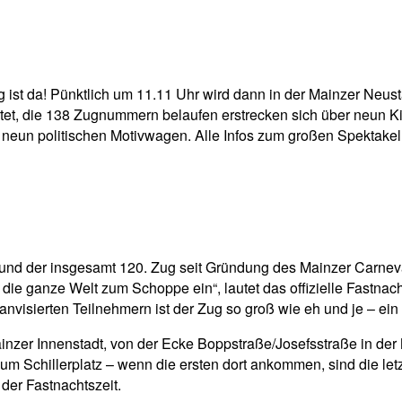
pp
Email
Drucken
 ist da! Pünktlich um 11.11 Uhr wird dann in der Mainzer Neus
et, die 138 Zugnummern belaufen erstrecken sich über neun Kilo
e neun politischen Motivwagen. Alle Infos zum großen Spektakel
und der insgesamt 120. Zug seit Gründung des Mainzer Carneva
ie ganze Welt zum Schoppe ein“, lautet das offizielle Fastnac
anvisierten Teilnehmern ist der Zug so groß wie eh und je – e
ainzer Innenstadt, von der Ecke Boppstraße/Josefsstraße in de
 Schillerplatz – wenn die ersten dort ankommen, sind die letz
der Fastnachtszeit.