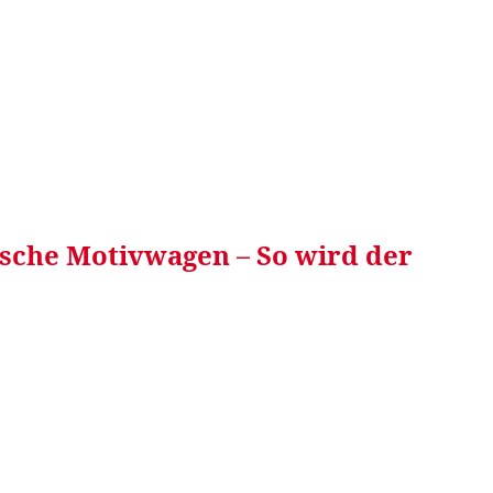
RRETEI&
WEIN&
SPONSORED&
WERBEN AUF
ische Motivwagen – So wird der