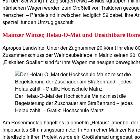
Für den Schwung im Zug sorgen etwa 46 Musikgruppen mit me
närrischen Wagen werden zum Großteil von Traktoren gezogen 
herrschen – Pferde sind inzwischen lediglich 59 dabei. Ihre
speziell für den Umzug geschult.
Mainzer Winzer, Helau-O-Mat und Unsichtbare Röm
Apropos Landwirte: Unter der Zugnummer 20 könnt Ihr eine 80
Zusammenschluss der Weinbaubetriebe in Mainz seinen 20. Gebu
„Eiskalten Spaller“ sind für ihre Wagen mit riesigen bewegli
Der Helau-O-.Mat der Hochschule Mainz misst die
Begeisterung der Zuschauer am Straßenrand – jedes
Helau zählt! – Grafik: Hochschule Mainz
Am Rosenmontag hagelt es ja ohnehin „Helaus“, aber bei der 
imposantes Stimmungsbarometer in Form einer Mainzer Narrenk
interdisziplinären Projekt wurde ein Großfahrrad umgebaut, so