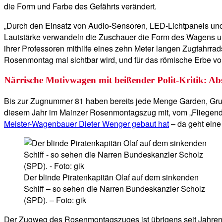
die Form und Farbe des Gefährts verändert.
„Durch den Einsatz von Audio-Sensoren, LED-Lichtpanels und 
Lautstärke verwandeln die Zuschauer die Form des Wagens und 
ihrer Professoren mithilfe eines zehn Meter langen Zugfahrrad
Rosenmontag mal sichtbar wird, und für das römische Erbe vo
Närrische Motivwagen mit beißender Polit-Kritik: A
Bis zur Zugnummer 81 haben bereits jede Menge Garden, Grup
diesem Jahr im Mainzer Rosenmontagszug mit, vom „Fliegenden 
Meister-Wagenbauer Dieter Wenger gebaut hat
– da geht eine
Der blinde Piratenkapitän Olaf auf dem sinkenden
Schiff – so sehen die Narren Bundeskanzler Scholz
(SPD). – Foto: gik
Der Zugweg des Rosenmontagszuges ist übrigens seit Jahren u