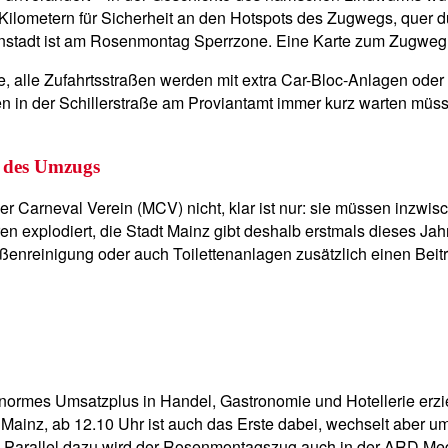
 Kilometern für Sicherheit an den Hotspots des Zugwegs, quer 
nenstadt ist am Rosenmontag Sperrzone. Eine Karte zum Zugweg 
e, alle Zufahrtsstraßen werden mit extra Car-Bloc-Anlagen ode
en in der Schillerstraße am Proviantamt immer kurz warten müs
 des Umzugs
Carneval Verein (MCV) nicht, klar ist nur: sie müssen inzwisch
en explodiert, die Stadt Mainz gibt deshalb erstmals dieses Jah
aßenreinigung oder auch Toilettenanlagen zusätzlich einen Beit
enormes Umsatzplus in Handel, Gastronomie und Hotellerie erzie
Mainz, ab 12.10 Uhr ist auch das Erste dabei, wechselt aber 
 Parallel dazu wird der Rosenmontagszug auch in der ARD Media