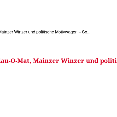
WISSEN&
VERKEHR&
FLUT AHRTAL&
NA
inzer Winzer und politische Motivwagen – So...
au-O-Mat, Mainzer Winzer und polit