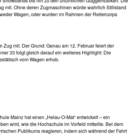
r Showbands bis hin zu den urtümlichen Guggemusiken. Die
Zug mit. Ohne deren Zugmaschinen würde wahrlich Stillstand
 entweder Wagen, oder wurden im Rahmen der Reitercorps
 Zug mit. Der Grund: Genau am 12. Februar feiert der
 33 folgt gleich darauf ein weiteres Highlight: Die
ajestätisch vom Wagen erhob.
ule Mainz hat einen „Helau-O-Mat“ entwickelt – ein
n wird, wie die Hochschule im Vorfeld mitteilte. Bei dem
närrischen Publikums reagieren, indem sich während der Fahrt