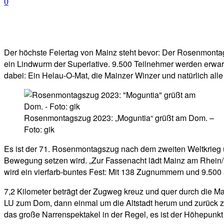
0
Facebook
Twitter
Telegram
WhatsA
Der höchste Feiertag von Mainz steht bevor: Der Rosenmontag
ein Lindwurm der Superlative. 9.500 Teilnehmer werden erwart
dabei: Ein Helau-O-Mat, die Mainzer Winzer und natürlich all
Rosenmontagszug 2023: „Moguntia“ grüßt am Dom. –
Foto: gik
Es ist der 71. Rosenmontagszug nach dem zweiten Weltkrieg 
Bewegung setzen wird. „Zur Fassenacht lädt Mainz am Rhein/ d
wird ein vierfarb-buntes Fest: Mit 138 Zugnummern und 9.500 
7,2 Kilometer beträgt der Zugweg kreuz und quer durch die M
LU zum Dom, dann einmal um die Altstadt herum und zurück zum
das große Narrenspektakel in der Regel, es ist der Höhepunkt 