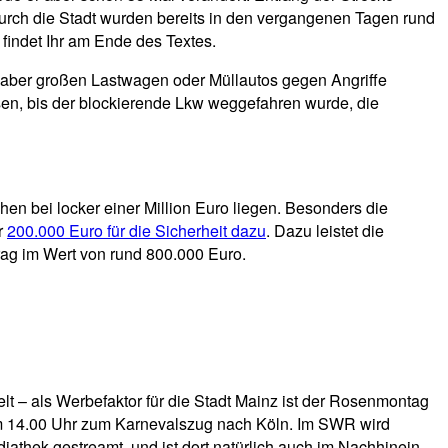
durch die Stadt wurden bereits in den vergangenen Tagen rund
findet Ihr am Ende des Textes.
r aber großen Lastwagen oder Müllautos gegen Angriffe
sen, bis der blockierende Lkw weggefahren wurde, die
en bei locker einer Million Euro liegen. Besonders die
r
200.000 Euro für die Sicherheit dazu
. Dazu leistet die
rag im Wert von rund 800.000 Euro.
lt – als Werbefaktor für die Stadt Mainz ist der Rosenmontag
um 14.00 Uhr zum Karnevalszug nach Köln. Im SWR wird
thek gestreamt, und ist dort natürlich auch im Nachhinein