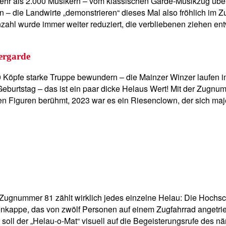
hr als 2.000 Musikern – vom klassischen Garde-Musikzug übe
– die Landwirte „demonstrieren“ dieses Mal also fröhlich im 
 Anzahl wurde immer weiter reduziert, die verbliebenen ziehen
ergarde
 Köpfe starke Truppe bewundern – die Mainzer Winzer laufen im
rtstag – das ist ein paar dicke Helaus Wert! Mit der Zugnummer
chen Figuren berühmt, 2023 war es ein Riesenclown, der sich m
Zugnummer 81 zählt wirklich jedes einzelne Helau: Die Hochsch
appe, das von zwölf Personen auf einem Zugfahrrad angetriebe
 soll der „Helau-o-Mat“ visuell auf die Begeisterungsrufe des 