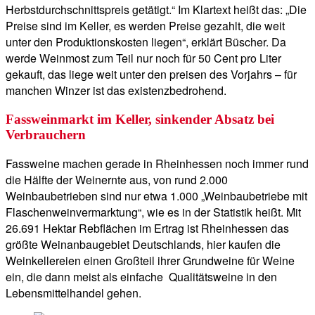
Herbstdurchschnittspreis getätigt.“ Im Klartext heißt das: „Die
Preise sind im Keller, es werden Preise gezahlt, die weit
unter den Produktionskosten liegen“, erklärt Büscher. Da
werde Weinmost zum Teil nur noch für 50 Cent pro Liter
gekauft, das liege weit unter den preisen des Vorjahrs – für
manchen Winzer ist das existenzbedrohend.
Fassweinmarkt im Keller, sinkender Absatz bei
Verbrauchern
Fassweine machen gerade in Rheinhessen noch immer rund
die Hälfte der Weinernte aus, von rund 2.000
Weinbaubetrieben sind nur etwa 1.000 „Weinbaubetriebe mit
Flaschenweinvermarktung“, wie es in der Statistik heißt. Mit
26.691 Hektar Rebflächen im Ertrag ist Rheinhessen das
größte Weinanbaugebiet Deutschlands, hier kaufen die
Weinkellereien einen Großteil ihrer Grundweine für Weine
ein, die dann meist als einfache Qualitätsweine in den
Lebensmittelhandel gehen.