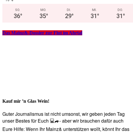
SO.
MO.
DI.
MI.
DO.
36
°
35
°
29
°
31
°
31
°
Das Mainz&-Dossier zur Flut im Ahrtal
Kauf mir ’n Glas Wein!
Guter Journalismus ist nicht umsonst, wir geben jeden Tag
unser Bestes für Euch 💻🚙- aber wir brauchen dafür auch
Eure Hilfe: Wenn Ihr Mainz& unterstützen wollt, könnt Ihr das