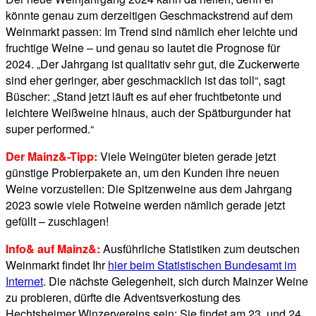
könnte genau zum derzeitigen Geschmackstrend auf dem
Weinmarkt passen: Im Trend sind nämlich eher leichte und
fruchtige Weine – und genau so lautet die Prognose für
2024. „Der Jahrgang ist qualitativ sehr gut, die Zuckerwerte
sind eher geringer, aber geschmacklich ist das toll“, sagt
Büscher: „Stand jetzt läuft es auf eher fruchtbetonte und
leichtere Weißweine hinaus, auch der Spätburgunder hat
super performed.“
Der Mainz&-Tipp:
Viele Weingüter bieten gerade jetzt
günstige Probierpakete an, um den Kunden ihre neuen
Weine vorzustellen: Die Spitzenweine aus dem Jahrgang
2023 sowie viele Rotweine werden nämlich gerade jetzt
gefüllt – zuschlagen!
Info& auf Mainz&:
Ausführliche Statistiken zum deutschen
Weinmarkt findet Ihr
hier beim Statistischen Bundesamt im
Internet
. Die nächste Gelegenheit, sich durch Mainzer Weine
zu probieren, dürfte die Adventsverkostung des
Hechtsheimer Winzervereins sein: Sie findet am 23. und 24.