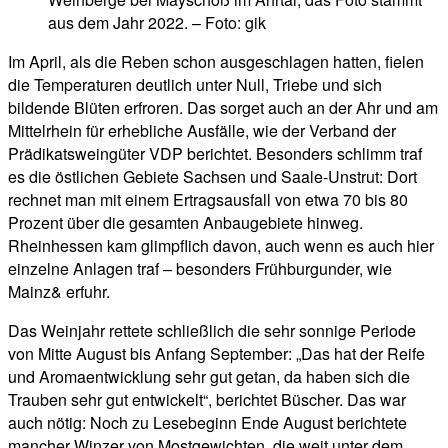
aus dem Jahr 2022. – Foto: gik
Im April, als die Reben schon ausgeschlagen hatten, fielen
die Temperaturen deutlich unter Null, Triebe und sich
bildende Blüten erfroren. Das sorget auch an der Ahr und am
Mittelrhein für erhebliche Ausfälle, wie der Verband der
Prädikatsweingüter VDP berichtet. Besonders schlimm traf
es die östlichen Gebiete Sachsen und Saale-Unstrut: Dort
rechnet man mit einem Ertragsausfall von etwa 70 bis 80
Prozent über die gesamten Anbaugebiete hinweg.
Rheinhessen kam glimpflich davon, auch wenn es auch hier
einzelne Anlagen traf – besonders Frühburgunder, wie
Mainz& erfuhr.
Das Weinjahr rettete schließlich die sehr sonnige Periode
von Mitte August bis Anfang September: „Das hat der Reife
und Aromaentwicklung sehr gut getan, da haben sich die
Trauben sehr gut entwickelt“, berichtet Büscher. Das war
auch nötig: Noch zu Lesebeginn Ende August berichtete
mancher Winzer von Mostgewichten, die weit unter dem