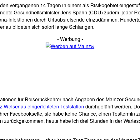
h in den vergangenen 14 Tagen in einem als Risikogebiet eingestu
ündete Gesundheitsminister Jens Spahn (CDU) zudem, jeder R
rona-Infektionen durch Urlaubsreisende einzudämmen. Hunderte n
senau bildeten sich sofort lange Schlangen.
- Werbung -
ationen für Reiserückkehrer nach Angaben des Mainzer Gesundh
z-Weisenau eingerichteten Teststation
durchgeführt werden. Doc
 ihrer Facebookseite, sie habe keine Chance, einen Testtermin 
ien zurückgekommen, heute habe ich drei Stunden in der Wartesc