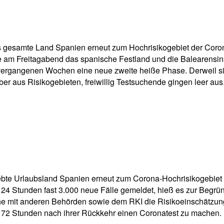
pp
Email
Drucken
esamte Land Spanien erneut zum Hochrisikogebiet der Corona-P
zte am Freitagabend das spanische Festland und die Balearensin
rgangenen Wochen eine neue zweite heiße Phase. Derweil sind 
ber aus Risikogebieten, freiwillig Testsuchende gingen leer aus
ebte Urlaubsland Spanien erneut zum Corona-Hochrisikogebiet e
 24 Stunden fast 3.000 neue Fälle gemeldet, hieß es zur Begr
e mit anderen Behörden sowie dem RKI die Risikoeinschätzung 
n 72 Stunden nach ihrer Rückkehr einen Coronatest zu machen.