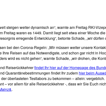
ltweit steigen weiter dynamisch an“, warnte am Freitag RKI-Vize
Freitag waren es 1449. Damit liegt seit etwa einer Woche die Z
esorgnis erregende Entwicklung“, betonte Schade, „wir dürfen d
sen bei den Corona-Regeln: „Wir müssen weiter unsere Kontakt
Sie Ihre Reisen auf das Notwendigste, und schon gar nicht in 
 wird es nicht gehen“, warnte Schade, „wir drohen, die Kontro
und Reiserückkehrer
findet Ihr hier auf der Homepage des Bun
 und Quarantänebestimmungen findet Ihr zudem
hier beim Auswä
er überlasteten Testlabors zu bekommen – allein: vergeblich.
t – vor allem für alle Reiserückkehrer -, dass wir Sie Euch nich
i Mainz&
.