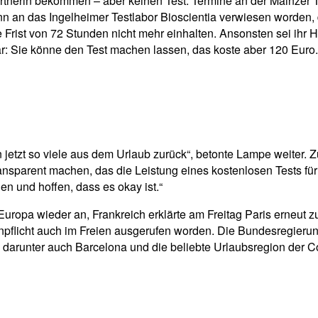
tnerin bekommen – aber keinen Test: Termine an der Mainzer Te
ann an das Ingelheimer Testlabor Bioscientia verwiesen worden
Frist von 72 Stunden nicht mehr einhalten. Ansonsten sei ihr H
war: Sie könne den Test machen lassen, das koste aber 120 Euro.
n jetzt so viele aus dem Urlaub zurück“, betonte Lampe weiter.
ransparent machen, das die Leistung eines kostenlosen Tests für
n und hoffen, dass es okay ist.“
uropa wieder an, Frankreich erklärte am Freitag Paris erneut z
pflicht auch im Freien ausgerufen worden. Die Bundesregierun
darunter auch Barcelona und die beliebte Urlaubsregion der Co