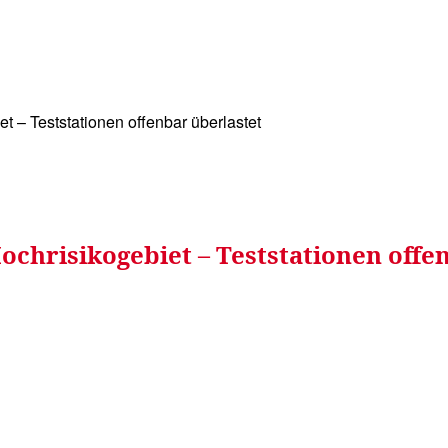
WISSEN&
VERKEHR&
FLUT AHRTAL&
NA
t – Teststationen offenbar überlastet
ochrisikogebiet – Teststationen offe