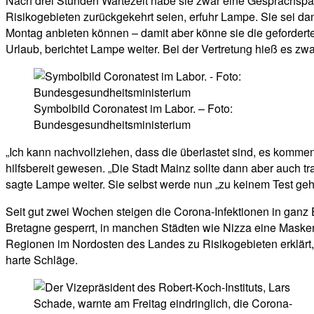
Nach drei Stunden Wartezeit habe sie zwar eine Gesprächspar
Risikogebieten zurückgekehrt seien, erfuhr Lampe. Sie sei d
Montag anbieten können – damit aber könne sie die geforderte 
Urlaub, berichtet Lampe weiter. Bei der Vertretung hieß es z
Symbolbild Coronatest im Labor. – Foto:
Bundesgesundheitsministerium
„Ich kann nachvollziehen, dass die überlastet sind, es komme
hilfsbereit gewesen. „Die Stadt Mainz sollte dann aber auch t
sagte Lampe weiter. Sie selbst werde nun „zu keinem Test gehe
Seit gut zwei Wochen steigen die Corona-Infektionen in ganz E
Bretagne gesperrt, in manchen Städten wie Nizza eine Masken
Regionen im Nordosten des Landes zu Risikogebieten erklärt, 
harte Schläge.