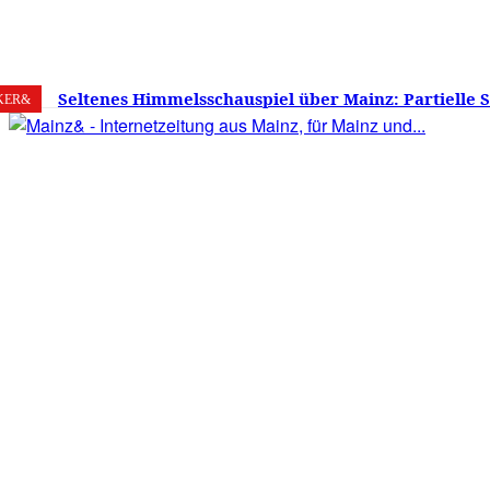
6. August 2026
Mainz
C
26.2
Seltenes Himmelsschauspiel über Mainz: Partielle 
KER&
am 12. August 2026 – Sonne zu etwa 88 Prozent verd