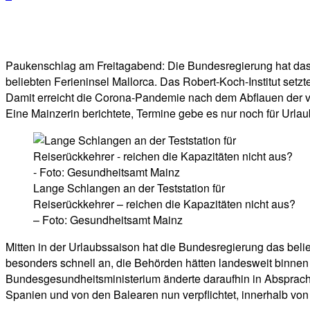
Facebook
Twitter
Telegram
WhatsA
Paukenschlag am Freitagabend: Die Bundesregierung hat das g
beliebten Ferieninsel Mallorca. Das Robert-Koch-Institut set
Damit erreicht die Corona-Pandemie nach dem Abflauen der ve
Eine Mainzerin berichtete, Termine gebe es nur noch für Urlau
Lange Schlangen an der Teststation für
Reiserückkehrer – reichen die Kapazitäten nicht aus?
– Foto: Gesundheitsamt Mainz
Mitten in der Urlaubssaison hat die Bundesregierung das beli
besonders schnell an, die Behörden hätten landesweit binnen
Bundesgesundheitsministerium änderte daraufhin in Absprach
Spanien und von den Balearen nun verpflichtet, innerhalb vo