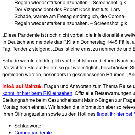
Der Vizepräsident des Robert-Koch-Instituts, Lars
Schade, warnte am Freitag eindringlich, die Corona-
Regeln wieder stärker einzuhalten. – Screenshot: gik
„Diese Pandemie ist noch nicht vorbei, die Infektionsfälle we
In Deutschland meldete das RKI am Donnerstag 1445 Fälle, am 
Tag, Tendenz steigend. „Das ist eine ernst zu nehmende und B
Schade warnte eindringlich vor Leichtsinn und einem Nachlas
„Verzichten Sie auf Feiern so gut wie möglich, beschränken 
gemieden werden, besonders in geschlossenen Räumen. „Anders
Info& auf Mainz&:
Fragen und Antworten zum Thema Reise 
könnt Ihr hier beim RKI einsehen
. Offizielle Reisewarnungen
Stellungnahme beim Gesundheitsamt Mainz-Bingen zur Frage d
Montag noch einmal. Wir fanden die Information aber so relevan
ihren Öffnungszeiten sowie zu den Hotlines
findet Ihr hier be
Schlagworte
Coronapandemie