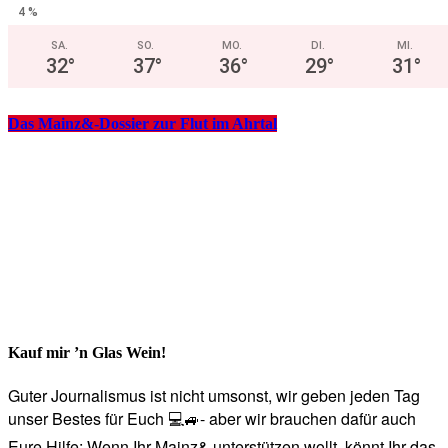
4 %
SA.
SO.
MO.
DI.
MI.
32
°
37
°
36
°
29
°
31
°
Das Mainz&-Dossier zur Flut im Ahrtal
Kauf mir ’n Glas Wein!
Guter Journalismus ist nicht umsonst, wir geben jeden Tag
unser Bestes für Euch 💻🚙- aber wir brauchen dafür auch
Eure Hilfe: Wenn Ihr Mainz& unterstützen wollt, könnt Ihr das