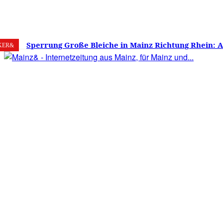
8. August 2026
Mainz
C
19.3
Sperrung Große Bleiche in Mainz Richtung Rhein: 
KER&
verwirrt, Mainzer stinksauer – Haben die Mainzer 
gestimmt?