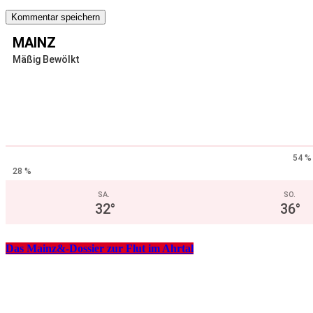
MAINZ
Mäßig Bewölkt
54 %
28 %
SA.
SO.
32
°
36
°
Das Mainz&-Dossier zur Flut im Ahrtal