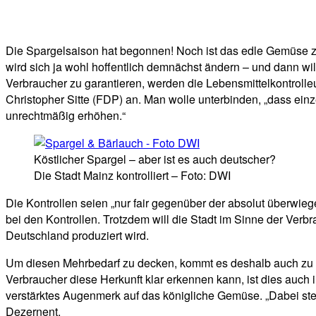
Facebook
Twitter
Telegram
WhatsA
Die Spargelsaison hat begonnen! Noch ist das edle Gemüse z
wird sich ja wohl hoffentlich demnächst ändern – und dann will
Verbraucher zu garantieren, werden die Lebensmittelkontrolleu
Christopher Sitte (FDP) an. Man wolle unterbinden, „dass e
unrechtmäßig erhöhen.“
Köstlicher Spargel – aber ist es auch deutscher?
Die Stadt Mainz kontrolliert – Foto: DWI
Die Kontrollen seien „nur fair gegenüber der absolut überwie
bei den Kontrollen. Trotzdem will die Stadt im Sinne der Verb
Deutschland produziert wird.
Um diesen Mehrbedarf zu decken, kommt es deshalb auch zu Im
Verbraucher diese Herkunft klar erkennen kann, ist dies auch 
verstärktes Augenmerk auf das königliche Gemüse. „Dabei steh
Dezernent.