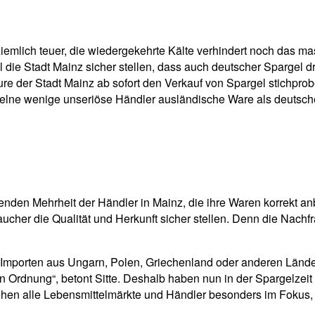
pp
Email
Drucken
iemlich teuer, die wiedergekehrte Kälte verhindert noch das 
 die Stadt Mainz sicher stellen, dass auch deutscher Spargel dr
re der Stadt Mainz ab sofort den Verkauf von Spargel stichprobe
inzelne wenige unseriöse Händler ausländische Ware als deuts
genden Mehrheit der Händler in Mainz, die ihre Waren korrekt 
raucher die Qualität und Herkunft sicher stellen. Denn die Nachf
porten aus Ungarn, Polen, Griechenland oder anderen Ländern 
in Ordnung“, betont Sitte. Deshalb haben nun in der Spargelzeit
en alle Lebensmittelmärkte und Händler besonders im Fokus, si