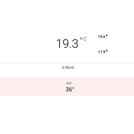
°
19.6
°
C
19.3
°
17.9
0.9kmh
MO.
36
°