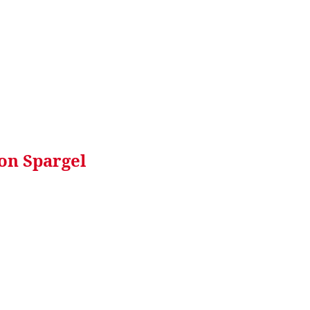
WISSEN&
VERKEHR&
FLUT AHRTAL&
NA
on Spargel