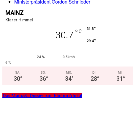
Ministerpräsident Gordon Schnieder
MAINZ
Klarer Himmel
°
31.8
°
C
30.7
°
29.4
24 %
0.5kmh
6 %
SA.
SO.
MO.
DI.
MI.
30
°
36
°
34
°
28
°
31
°
Das Mainz&-Dossier zur Flut im Ahrtal