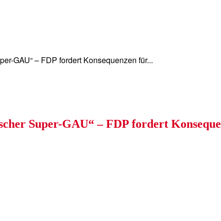
S&
WISSEN&
VERKEHR&
FLUT AHRTAL
uper-GAU“ – FDP fordert Konsequenzen für...
ischer Super-GAU“ – FDP fordert Konseque