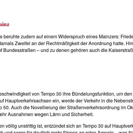
ainz
 beruhte zudem auf einem Widerspruch eines Mainzers: Fried
 damals Zweifel an der Rechtmäßigkeit der Anordnung hatte. Hin
f Bundesstraßen – und zu denen gehören auch die Kaiserstraß
schwindigkeit von Tempo 30 ihre Bündelungsfunktion, um den Ve
f Hauptverkehrsachsen ein, werde der Verkehr in die Nebenst
po 50. Auch die Novellierung der Straßenverkehrsordnung im O
r mehr Ausnahmen wegen Lärm und Sicherheit.
öllig unstrittig ist, entzündet sich an Tempo 30 auf Hauptverk
ich und sorge für deutlich mehr Stopps an roten Ampeln – was