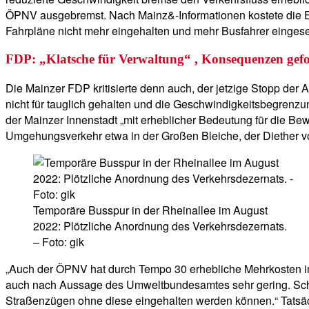
ÖPNV ausgebremst. Nach Mainz&-Informationen kostete die Ei
Fahrpläne nicht mehr eingehalten und mehr Busfahrer einges
FDP: „Klatsche für Verwaltung“ , Konsequenzen gefo
Die Mainzer FDP kritisierte denn auch, der jetzige Stopp der
nicht für tauglich gehalten und die Geschwindigkeitsbegren
der Mainzer Innenstadt „mit erheblicher Bedeutung für die B
Umgehungsverkehr etwa in der Großen Bleiche, der Diether v
Temporäre Busspur in der Rheinallee im August
2022: Plötzliche Anordnung des Verkehrsdezernats.
– Foto: gik
„Auch der ÖPNV hat durch Tempo 30 erhebliche Mehrkosten im 
auch nach Aussage des Umweltbundesamtes sehr gering. Scho
Straßenzügen ohne diese eingehalten werden können.“ Tatsäch