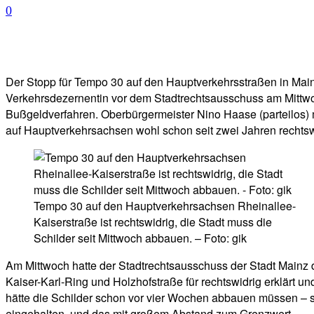
0
Facebook
Twitter
Telegram
WhatsAp
Der Stopp für Tempo 30 auf den Hauptverkehrsstraßen in Mainz 
Verkehrsdezernentin vor dem Stadtrechtsausschuss am Mittwoch
Bußgeldverfahren. Oberbürgermeister Nino Haase (parteilos) 
auf Hauptverkehrsachsen wohl schon seit zwei Jahren rechtsw
Tempo 30 auf den Hauptverkehrsachsen Rheinallee-
Kaiserstraße ist rechtswidrig, die Stadt muss die
Schilder seit Mittwoch abbauen. – Foto: gik
Am Mittwoch hatte der Stadtrechtsausschuss der Stadt Mainz
Kaiser-Karl-Ring und Holzhofstraße für rechtswidrig erklärt un
hätte die Schilder schon vor vier Wochen abbauen müssen –
eingehalten, und das mit großem Abstand zum Grenzwert.