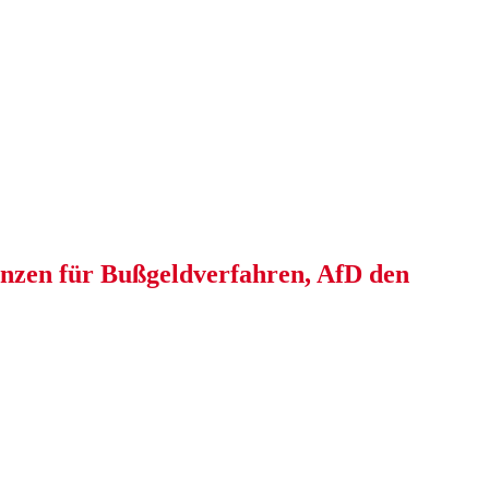
&
NARRETEI&
WEIN&
SPONSORED&
WE
nzen für Bußgeldverfahren, AfD den