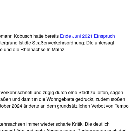
emann Kobusch hatte bereits
Ende Juni 2021 Einspruch
tergrund ist die Straßenverkehrsordnung: Die untersagt
e und die Rheinachse in Mainz.
rkehr schnell und zügig durch eine Stadt zu leiten, sagen
raßen und damit in die Wohngebiete gedrückt, zudem stoßen
ktober 2024 änderte an dem grundsätzlichen Verbot von Tempo
ehrsachsen immer wieder scharfe Kritik: Die deutlich
 für mehr Lärm und mehr Abgase sorge. Zudem werde auch der