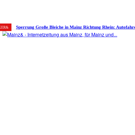
Mainz
C
8. August 2026
19.3
Sperrung Große Bleiche in Mainz Richtung Rhein: Autofahr
KER&
stinksauer – Haben die Mainzer für diese Sperrung gestimm