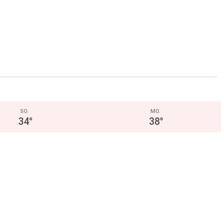
SO.
MO.
34
°
38
°