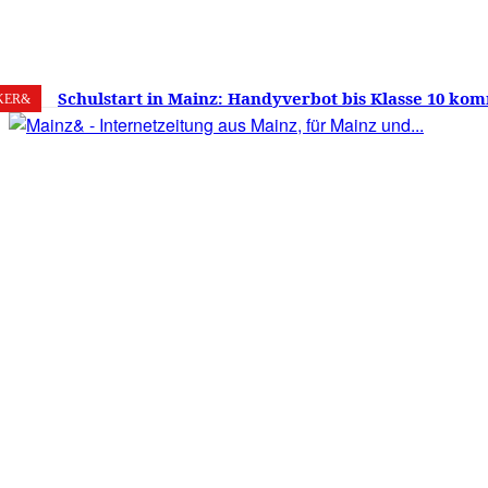
6. August 2026
Mainz
C
22.6
Schulstart in Mainz: Handyverbot bis Klasse 10 kom
KER&
Versprechen wie Lehrmittelfreiheit und Schuleinga
noch