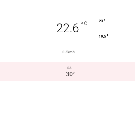
°
23
°
C
22.6
°
19.5
0.5kmh
SA.
30
°