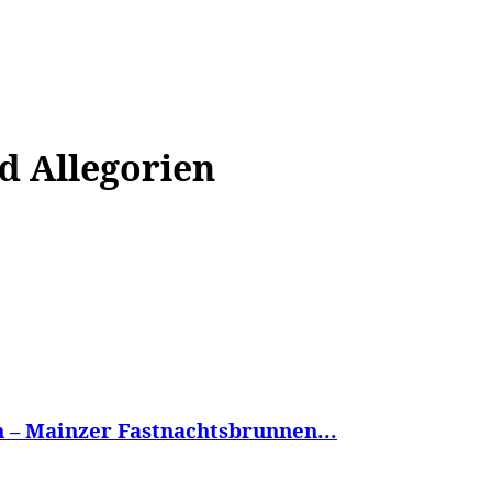
WISSEN&
VERKEHR&
FLUT AHRTAL&
NA
d Allegorien
n – Mainzer Fastnachtsbrunnen...