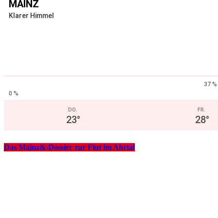
MAINZ
Klarer Himmel
37 %
0 %
DO.
FR.
23
°
28
°
Das Mainz&-Dossier zur Flut im Ahrtal