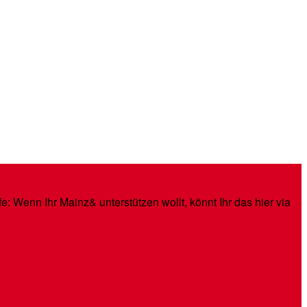
: Wenn Ihr Mainz& unterstützen wollt, könnt Ihr das hier via