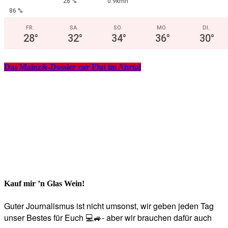
26 %
0.9kmh
86 %
FR.
SA.
SO.
MO.
DI.
28
°
32
°
34
°
36
°
30
°
Das Mainz&-Dossier zur Flut im Ahrtal
Kauf mir ’n Glas Wein!
Guter Journalismus ist nicht umsonst, wir geben jeden Tag
unser Bestes für Euch 💻🚙- aber wir brauchen dafür auch