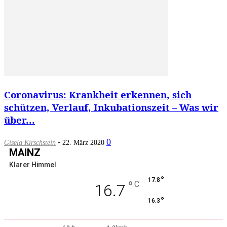
Coronavirus: Krankheit erkennen, sich
schützen, Verlauf, Inkubationszeit – Was wir
über...
-
0
Gisela Kirschstein
22. März 2020
MAINZ
Klarer Himmel
°
17.8
°
C
16.7
°
16.3