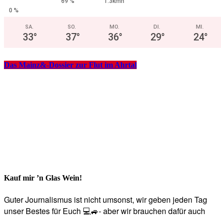
69 %
1.3kmh
0 %
SA.
SO.
MO.
DI.
MI.
33
°
37
°
36
°
29
°
24
°
Das Mainz&-Dossier zur Flut im Ahrtal
Kauf mir ’n Glas Wein!
Guter Journalismus ist nicht umsonst, wir geben jeden Tag
unser Bestes für Euch 💻🚙- aber wir brauchen dafür auch