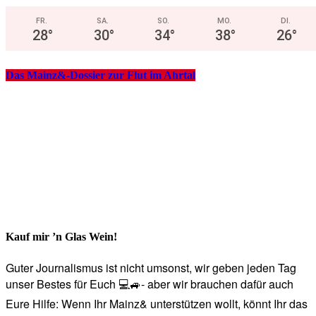
FR.
SA.
SO.
MO.
DI.
28
°
30
°
34
°
38
°
26
°
Das Mainz&-Dossier zur Flut im Ahrtal
Kauf mir ’n Glas Wein!
Guter Journalismus ist nicht umsonst, wir geben jeden Tag
unser Bestes für Euch 💻🚙- aber wir brauchen dafür auch
Eure Hilfe: Wenn Ihr Mainz& unterstützen wollt, könnt Ihr das