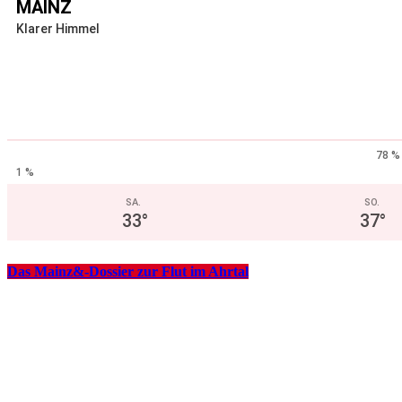
MAINZ
Klarer Himmel
78 %
1 %
SA.
SO.
33
°
37
°
Das Mainz&-Dossier zur Flut im Ahrtal