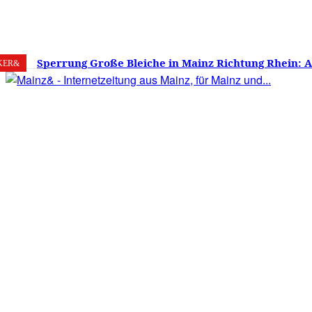
8. August 2026
Mainz
C
15.9
Sperrung Große Bleiche in Mainz Richtung Rhein: 
KER&
verwirrt, Mainzer stinksauer – Haben die Mainzer 
gestimmt?