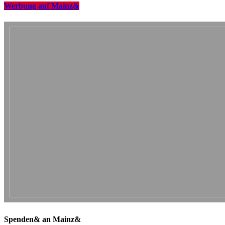
Werbung auf Mainz&
Spenden& an Mainz&