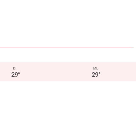
DI.
MI.
29
°
29
°