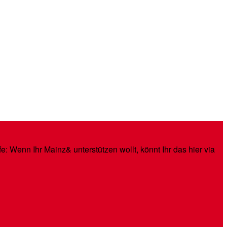
: Wenn Ihr Mainz& unterstützen wollt, könnt Ihr das hier via