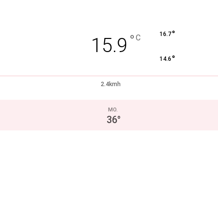
°
16.7
°
C
15.9
°
14.6
2.4kmh
MO.
36
°