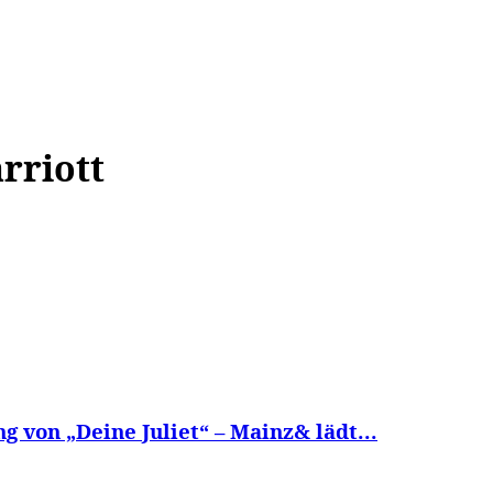
WISSEN&
VERKEHR&
FLUT AHRTAL&
NA
rriott
g von „Deine Juliet“ – Mainz& lädt...