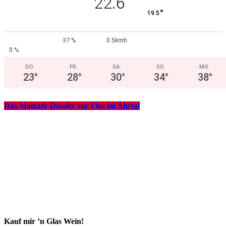
22.6
°
19.5
37 %
0.5kmh
0 %
DO.
FR.
SA.
SO.
MO.
23
°
28
°
30
°
34
°
38
°
Das Mainz&-Dossier zur Flut im Ahrtal
Kauf mir ’n Glas Wein!