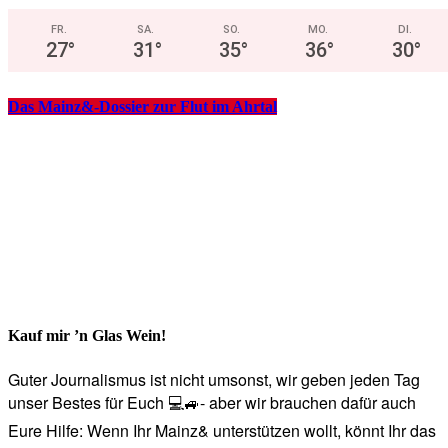
FR.
SA.
SO.
MO.
DI.
27
°
31
°
35
°
36
°
30
°
Das Mainz&-Dossier zur Flut im Ahrtal
Kauf mir ’n Glas Wein!
Guter Journalismus ist nicht umsonst, wir geben jeden Tag
unser Bestes für Euch 💻🚙- aber wir brauchen dafür auch
Eure Hilfe: Wenn Ihr Mainz& unterstützen wollt, könnt Ihr das