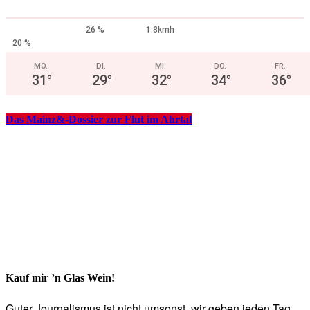
26 %
1.8kmh
20 %
MO.
DI.
MI.
DO.
FR.
31
°
29
°
32
°
34
°
36
°
Das Mainz&-Dossier zur Flut im Ahrtal
Kauf mir ’n Glas Wein!
Guter Journalismus ist nicht umsonst, wir geben jeden Tag