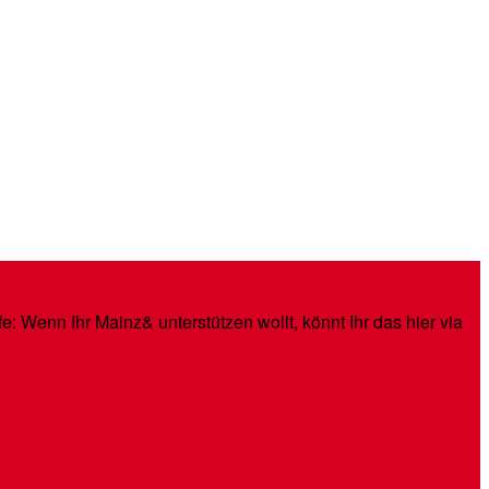
: Wenn Ihr Mainz& unterstützen wollt, könnt Ihr das hier via