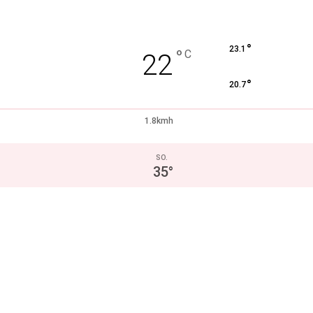
°
23.1
°
C
22
°
20.7
1.8kmh
SO.
35
°