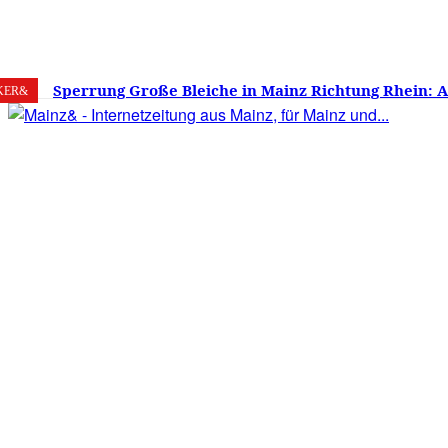
7. August 2026
Mainz
C
22
Sperrung Große Bleiche in Mainz Richtung Rhein: 
KER&
verwirrt, Mainzer stinksauer – Haben die Mainzer 
gestimmt?