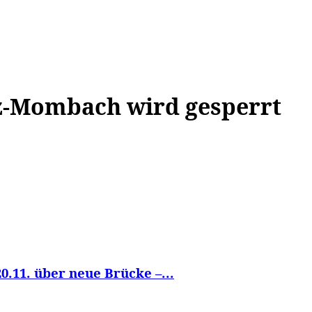
WISSEN&
VERKEHR&
FLUT AHRTAL&
NA
z-Mombach wird gesperrt
0.11. über neue Brücke –...