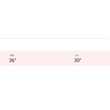
MO.
DI.
36
°
30
°