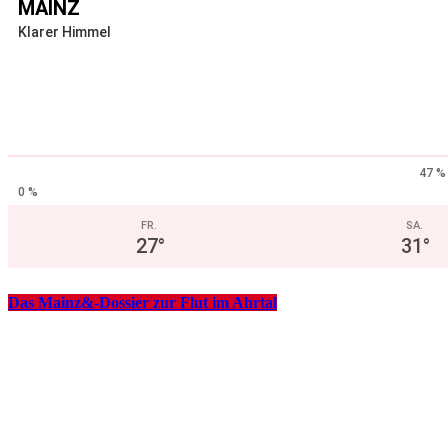
MAINZ
Klarer Himmel
47 %
0 %
FR.
SA.
27
°
31
°
Das Mainz&-Dossier zur Flut im Ahrtal