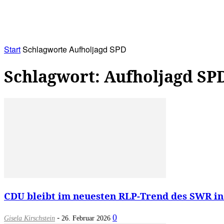
RATHAUS&
ALLES&
MITGLIEDSKONTO
Start
Schlagworte
Aufholjagd SPD
Schlagwort: Aufholjagd SP
CDU bleibt im neuesten RLP-Trend des SWR in 
-
0
Gisela Kirschstein
26. Februar 2026