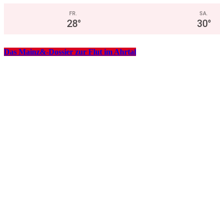
FR.
SA.
28
°
30
°
Das Mainz&-Dossier zur Flut im Ahrtal