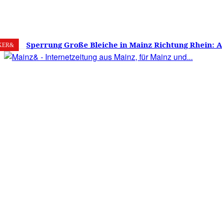
7. August 2026
Mainz
C
19.5
Sperrung Große Bleiche in Mainz Richtung Rhein: 
KER&
verwirrt, Mainzer stinksauer – Haben die Mainzer 
gestimmt?