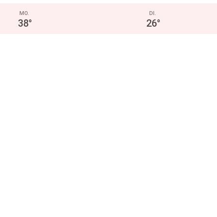
MO.
DI.
38
°
26
°