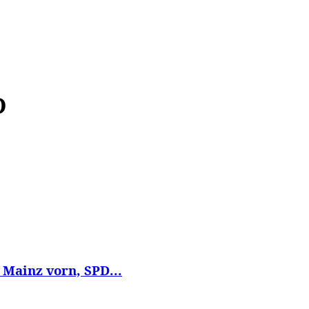
WISSEN&
VERKEHR&
FLUT AHRTAL&
NA
D
Mainz vorn, SPD...