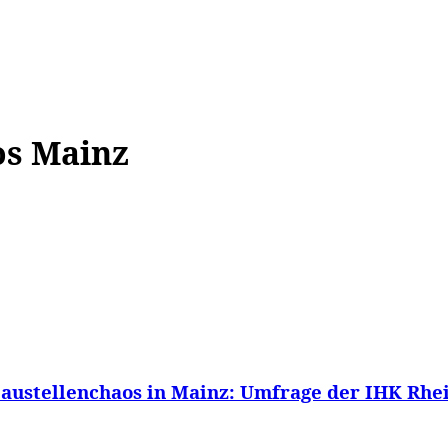
WISSEN&
VERKEHR&
FLUT AHRTAL&
NA
os Mainz
stellenchaos in Mainz: Umfrage der IHK Rhei