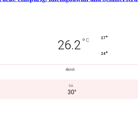
°
27
°
C
26.2
°
24
4kmh
SA.
30
°