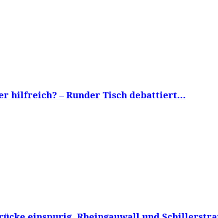
 hilfreich? – Runder Tisch debattiert...
cke einspurig, Rheingauwall und Schillerstraß