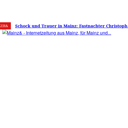
6. August 2026
Mainz
C
26.2
Schock und Trauer in Mainz: Fastnachter Christoph
KER&
60 Jahren gestorben – Was ist die Fastnacht ohne…?