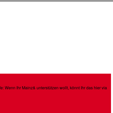
: Wenn Ihr Mainz& unterstützen wollt, könnt Ihr das hier via