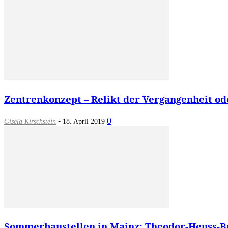
Zentrenkonzept – Relikt der Vergangenheit oder
-
0
Gisela Kirschstein
18. April 2019
Sommerbaustellen in Mainz: Theodor-Heuss-Brü