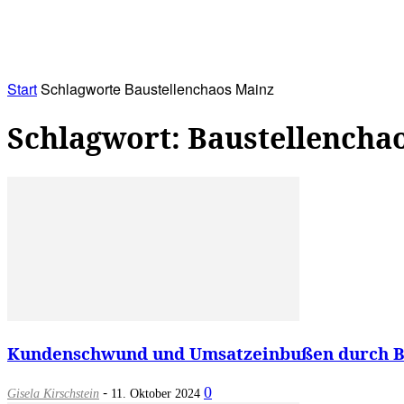
RATHAUS&
ALLES&
MITGLIEDSKONTO
Start
Schlagworte
Baustellenchaos Mainz
Schlagwort: Baustellencha
Kundenschwund und Umsatzeinbußen durch Bau
-
0
Gisela Kirschstein
11. Oktober 2024