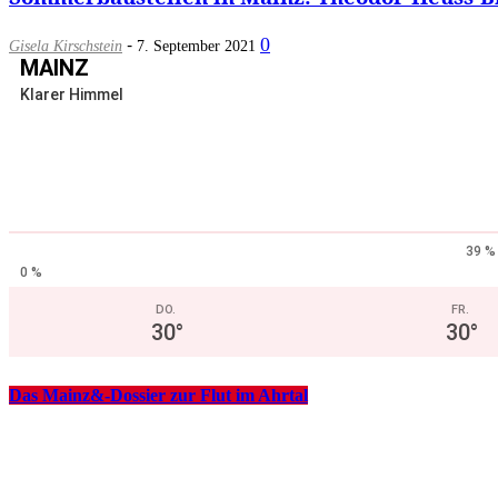
-
0
Gisela Kirschstein
7. September 2021
MAINZ
Klarer Himmel
39 %
0 %
DO.
FR.
30
°
30
°
Das Mainz&-Dossier zur Flut im Ahrtal