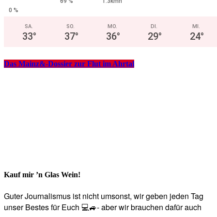
69 %
1.3kmh
0 %
SA.
SO.
MO.
DI.
MI.
33
°
37
°
36
°
29
°
24
°
Das Mainz&-Dossier zur Flut im Ahrtal
Kauf mir ’n Glas Wein!
Guter Journalismus ist nicht umsonst, wir geben jeden Tag
unser Bestes für Euch 💻🚙- aber wir brauchen dafür auch