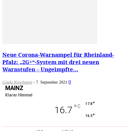
Neue Corona-Warnampel für Rheinland-
Pfalz: „2G+“-System mit drei neuen
Warnstufen – Ungeimpfte...
-
0
Gisela Kirschstein
7. September 2021
MAINZ
Klarer Himmel
°
17.8
°
C
16.7
°
16.3