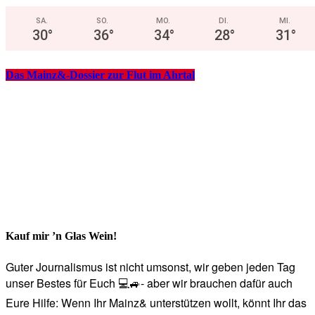
SA.
SO.
MO.
DI.
MI.
30
°
36
°
34
°
28
°
31
°
Das Mainz&-Dossier zur Flut im Ahrtal
Kauf mir ’n Glas Wein!
Guter Journalismus ist nicht umsonst, wir geben jeden Tag
unser Bestes für Euch 💻🚙- aber wir brauchen dafür auch
Eure Hilfe: Wenn Ihr Mainz& unterstützen wollt, könnt Ihr das