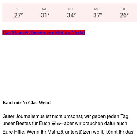
FR.
SA.
SO.
MO.
DI.
27
°
31
°
34
°
37
°
26
°
Das Mainz&-Dossier zur Flut im Ahrtal
Kauf mir ’n Glas Wein!
Guter Journalismus ist nicht umsonst, wir geben jeden Tag
unser Bestes für Euch 💻🚙- aber wir brauchen dafür auch
Eure Hilfe: Wenn Ihr Mainz& unterstützen wollt, könnt Ihr das