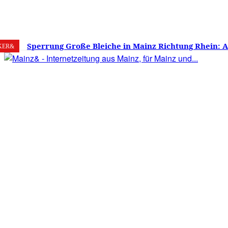
7. August 2026
Mainz
C
25.6
Sperrung Große Bleiche in Mainz Richtung Rhein: 
KER&
verwirrt, Mainzer stinksauer – Haben die Mainzer 
gestimmt?