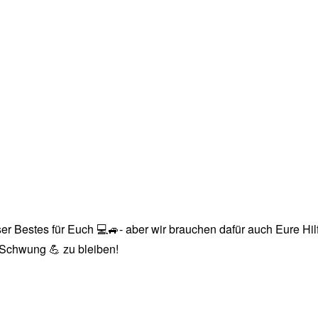
r Bestes für Euch 💻🚙- aber wir brauchen dafür auch Eure Hilfe
n Schwung 💪 zu bleiben!