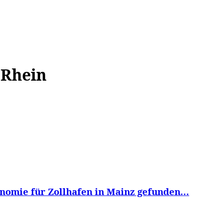
WISSEN&
VERKEHR&
FLUT AHRTAL&
NA
 Rhein
omie für Zollhafen in Mainz gefunden...