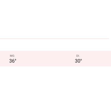
MO.
DI.
36
°
30
°