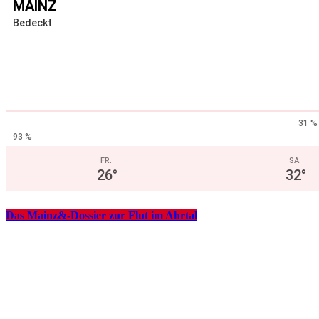
MAINZ
Bedeckt
31 %
93 %
FR.
SA.
26
°
32
°
Das Mainz&-Dossier zur Flut im Ahrtal