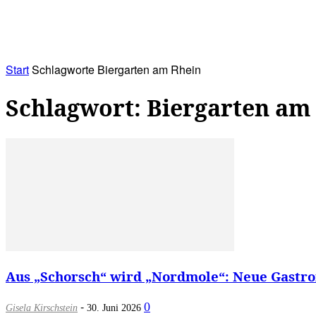
RATHAUS&
ALLES&
MITGLIEDSKONTO
Start
Schlagworte
Biergarten am Rhein
Schlagwort: Biergarten am
Aus „Schorsch“ wird „Nordmole“: Neue Gastron
-
0
Gisela Kirschstein
30. Juni 2026