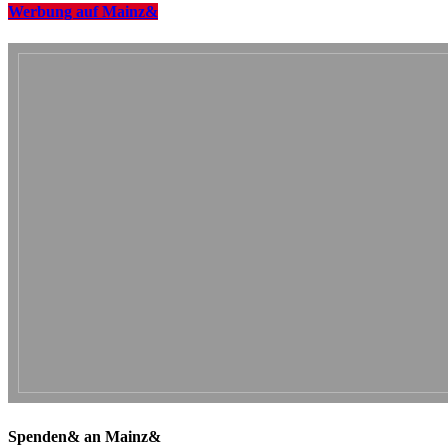
Werbung auf Mainz&
Spenden& an Mainz&