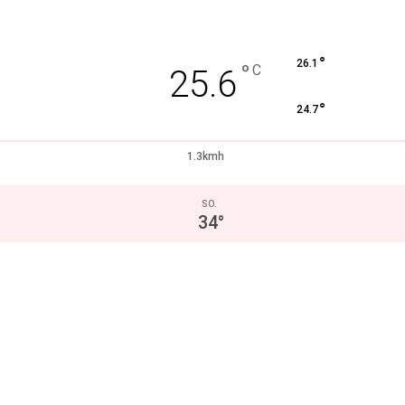
°
26.1
°
C
25.6
°
24.7
1.3kmh
SO.
34
°