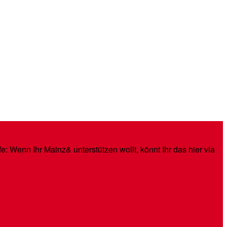
: Wenn Ihr Mainz& unterstützen wollt, könnt Ihr das hier via