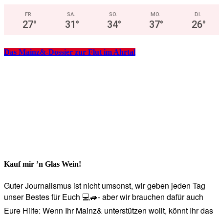
FR.
SA.
SO.
MO.
DI.
27
°
31
°
34
°
37
°
26
°
Das Mainz&-Dossier zur Flut im Ahrtal
Kauf mir ’n Glas Wein!
Guter Journalismus ist nicht umsonst, wir geben jeden Tag
unser Bestes für Euch 💻🚙- aber wir brauchen dafür auch
Eure Hilfe: Wenn Ihr Mainz& unterstützen wollt, könnt Ihr das