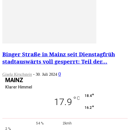
Binger Straße in Mainz seit Dienstagfrüh
stadtauswärts voll gesperrt: Teil der...
-
0
Gisela Kirschstein
30. Juli 2024
MAINZ
Klarer Himmel
°
18.4
°
C
17.9
°
16.2
54 %
2kmh
2 %