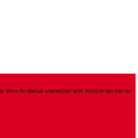
: Wenn Ihr Mainz& unterstützen wollt, könnt Ihr das hier via