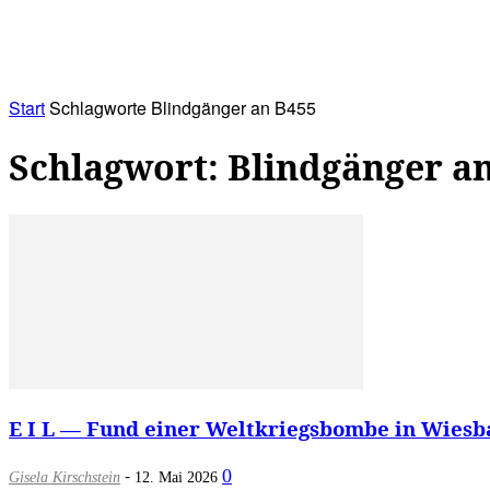
RATHAUS&
ALLES&
MITGLIEDSKONTO
Start
Schlagworte
Blindgänger an B455
Schlagwort: Blindgänger a
E I L — Fund einer Weltkriegsbombe in Wiesb
-
0
Gisela Kirschstein
12. Mai 2026