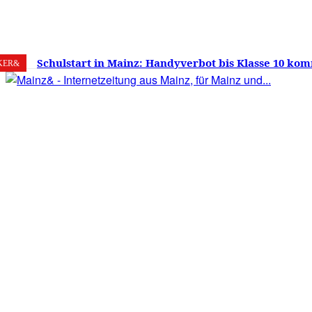
6. August 2026
Mainz
C
22.6
Schulstart in Mainz: Handyverbot bis Klasse 10 kom
KER&
Versprechen wie Lehrmittelfreiheit und Schuleinga
noch