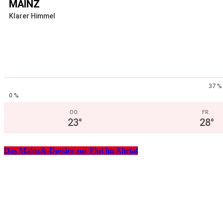
MAINZ
Klarer Himmel
37 %
0 %
DO.
FR.
23
°
28
°
Das Mainz&-Dossier zur Flut im Ahrtal