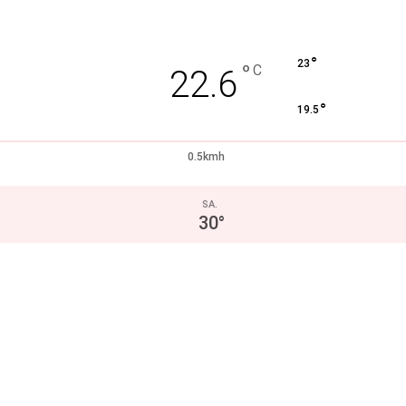
°
23
°
C
22.6
°
19.5
0.5kmh
SA.
30
°