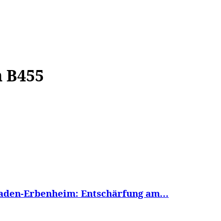
WISSEN&
VERKEHR&
FLUT AHRTAL&
NA
n B455
aden-Erbenheim: Entschärfung am...