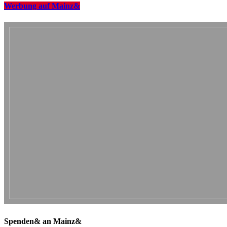
Werbung auf Mainz&
Spenden& an Mainz&