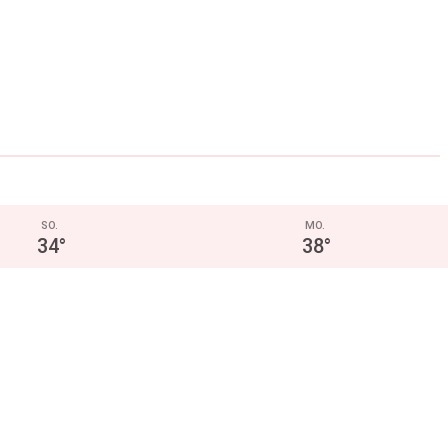
SO.
MO.
34
°
38
°