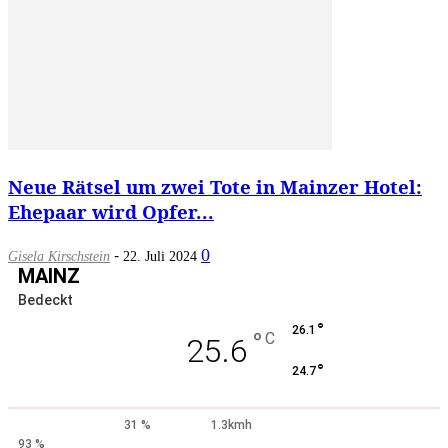
Neue Rätsel um zwei Tote in Mainzer Hotel:
Ehepaar wird Opfer...
-
0
Gisela Kirschstein
22. Juli 2024
MAINZ
Bedeckt
°
26.1
°
C
25.6
°
24.7
31 %
1.3kmh
93 %