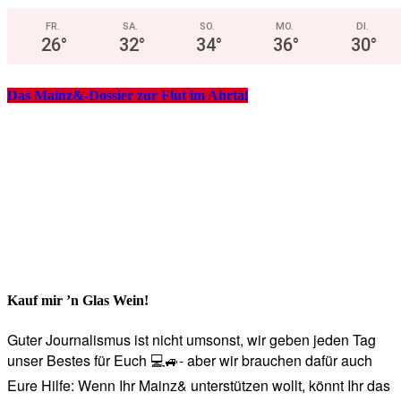
FR.
SA.
SO.
MO.
DI.
26
°
32
°
34
°
36
°
30
°
Das Mainz&-Dossier zur Flut im Ahrtal
Kauf mir ’n Glas Wein!
Guter Journalismus ist nicht umsonst, wir geben jeden Tag
unser Bestes für Euch 💻🚙- aber wir brauchen dafür auch
Eure Hilfe: Wenn Ihr Mainz& unterstützen wollt, könnt Ihr das