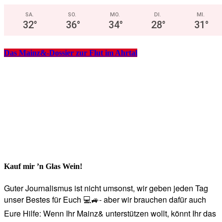
SA.
SO.
MO.
DI.
MI.
32
°
36
°
34
°
28
°
31
°
Das Mainz&-Dossier zur Flut im Ahrtal
Kauf mir ’n Glas Wein!
Guter Journalismus ist nicht umsonst, wir geben jeden Tag
unser Bestes für Euch 💻🚙- aber wir brauchen dafür auch
Eure Hilfe: Wenn Ihr Mainz& unterstützen wollt, könnt Ihr das