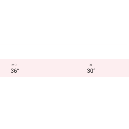
MO.
DI.
36
°
30
°