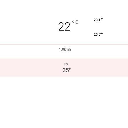
°
23.1
°
C
22
°
20.7
1.8kmh
SO.
35
°