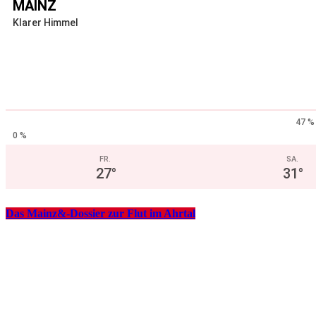
MAINZ
Klarer Himmel
47 %
0 %
FR.
SA.
27
°
31
°
Das Mainz&-Dossier zur Flut im Ahrtal