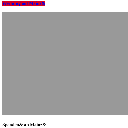
Werbung auf Mainz&
Spenden& an Mainz&