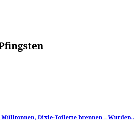
WISSEN&
VERKEHR&
FLUT AHRTAL&
NA
Pfingsten
 Mülltonnen, Dixie-Toilette brennen – Wurden..