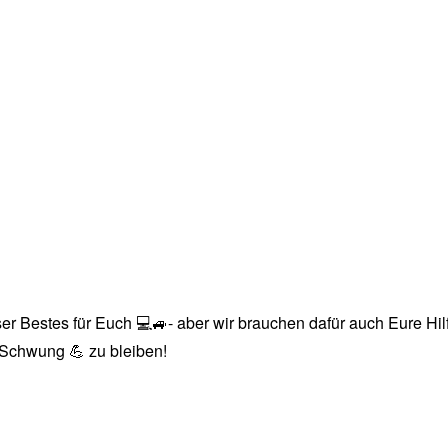
r Bestes für Euch 💻🚙- aber wir brauchen dafür auch Eure Hilfe
n Schwung 💪 zu bleiben!