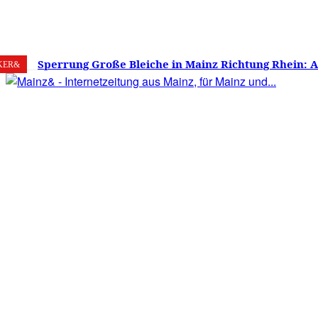
7. August 2026
Mainz
C
22
Sperrung Große Bleiche in Mainz Richtung Rhein: 
KER&
verwirrt, Mainzer stinksauer – Haben die Mainzer 
gestimmt?