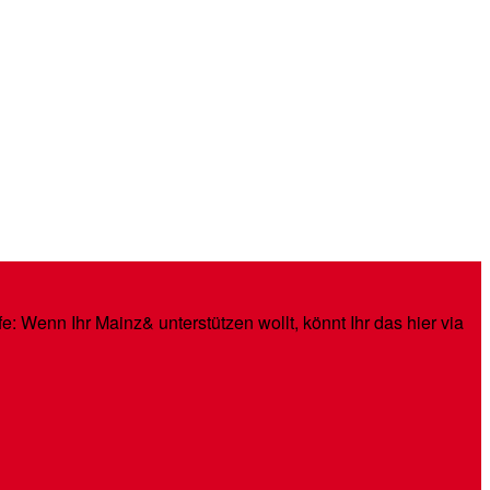
: Wenn Ihr Mainz& unterstützen wollt, könnt Ihr das hier via