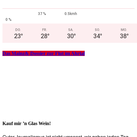
37 %
0.5kmh
0 %
DO.
FR.
SA.
SO.
MO.
23
°
28
°
30
°
34
°
38
°
Das Mainz&-Dossier zur Flut im Ahrtal
Kauf mir ’n Glas Wein!
Guter Journalismus ist nicht umsonst, wir geben jeden Tag