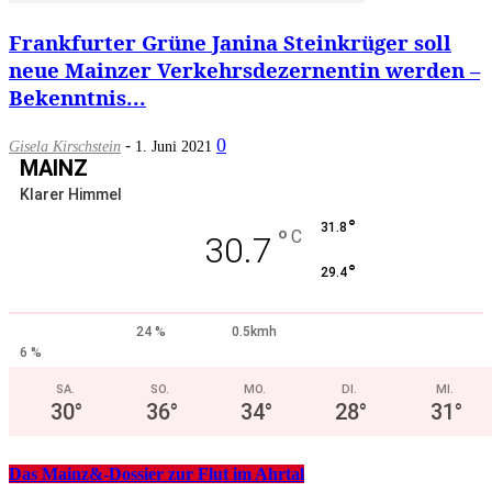
Frankfurter Grüne Janina Steinkrüger soll
neue Mainzer Verkehrsdezernentin werden –
Bekenntnis...
-
0
Gisela Kirschstein
1. Juni 2021
MAINZ
Klarer Himmel
°
31.8
°
C
30.7
°
29.4
24 %
0.5kmh
6 %
SA.
SO.
MO.
DI.
MI.
30
°
36
°
34
°
28
°
31
°
Das Mainz&-Dossier zur Flut im Ahrtal