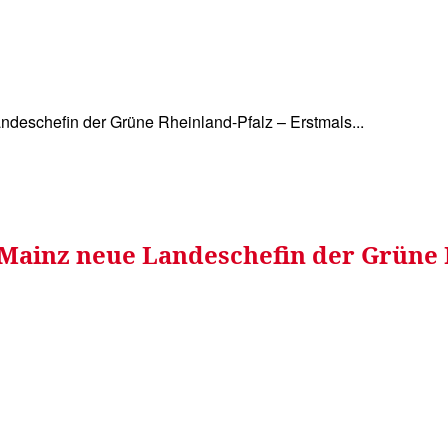
WISSEN&
VERKEHR&
FLUT AHRTAL&
NA
ndeschefin der Grüne Rheinland-Pfalz – Erstmals...
 Mainz neue Landeschefin der Grüne 