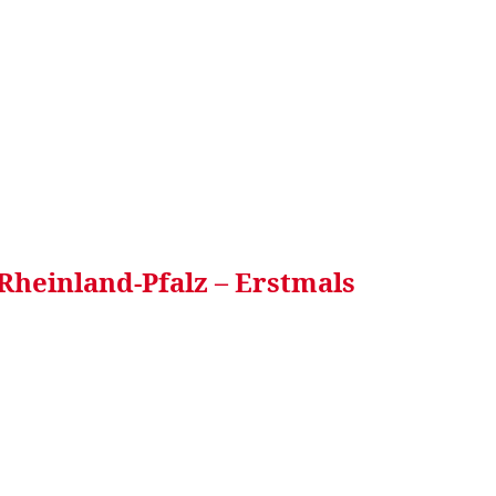
RRETEI&
WEIN&
SPONSORED&
WERBEN AUF
Rheinland-Pfalz – Erstmals