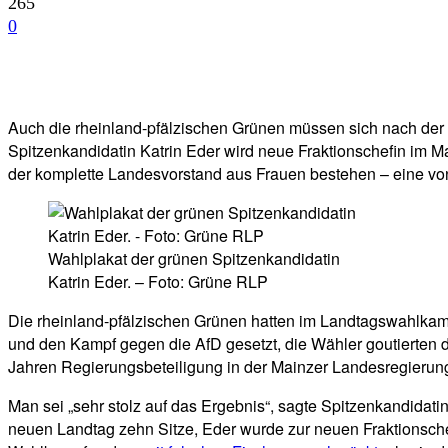
265
0
Facebook
Twitter
Telegram
WhatsA
Auch die rheinland-pfälzischen Grünen müssen sich nach der L
Spitzenkandidatin Katrin Eder wird neue Fraktionschefin im 
der komplette Landesvorstand aus Frauen bestehen – eine von
Wahlplakat der grünen Spitzenkandidatin
Katrin Eder. – Foto: Grüne RLP
Die rheinland-pfälzischen Grünen hatten im Landtagswahlkamp
und den Kampf gegen die AfD gesetzt, die Wähler goutierten 
Jahren Regierungsbeteiligung in der Mainzer Landesregierun
Man sei „sehr stolz auf das Ergebnis“, sagte Spitzenkandida
neuen Landtag zehn Sitze, Eder wurde zur neuen Fraktionschefi