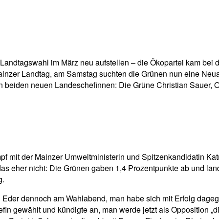
pp
Email
Drucken
andtagswahl im März neu aufstellen – die Ökopartei kam bei de
Mainzer Landtag, am Samstag suchten die Grünen nun eine Neua
 beiden neuen Landeschefinnen: Die Grüne Christian Sauer, Or
f mit der Mainzer Umweltministerin und Spitzenkandidatin Kat
das eher nicht: Die Grünen gaben 1,4 Prozentpunkte ab und lan
g.
tin Eder dennoch am Wahlabend, man habe sich mit Erfolg dageg
n gewählt und kündigte an, man werde jetzt als Opposition „die