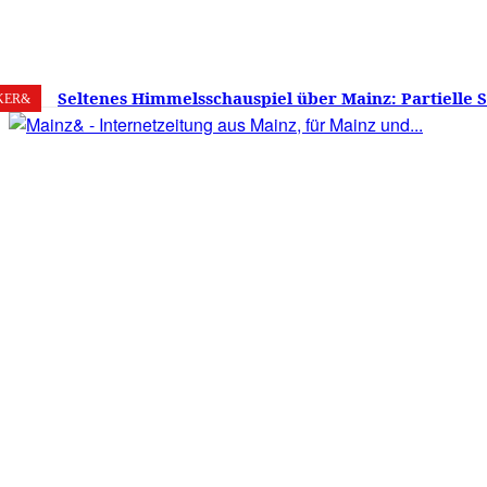
6. August 2026
Mainz
C
26.2
Seltenes Himmelsschauspiel über Mainz: Partielle 
KER&
am 12. August 2026 – Sonne zu etwa 88 Prozent verd