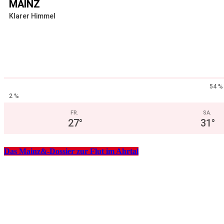
MAINZ
Klarer Himmel
54 %
2 %
FR.
SA.
27
°
31
°
Das Mainz&-Dossier zur Flut im Ahrtal