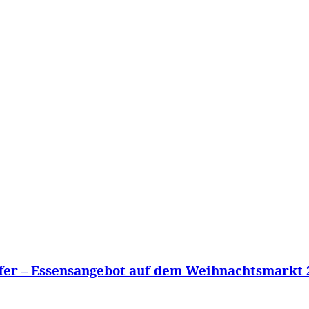
WISSEN&
VERKEHR&
FLUT AHRTAL&
NA
fer – Essensangebot auf dem Weihnachtsmarkt 2