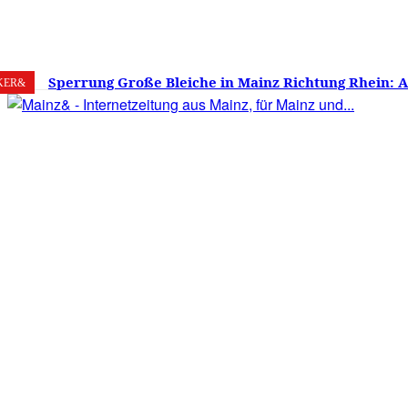
7. August 2026
Mainz
C
17.9
Sperrung Große Bleiche in Mainz Richtung Rhein: 
KER&
verwirrt, Mainzer stinksauer – Haben die Mainzer 
gestimmt?