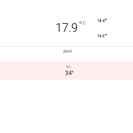
°
18.4
°
C
17.9
°
16.2
2kmh
SO.
34
°