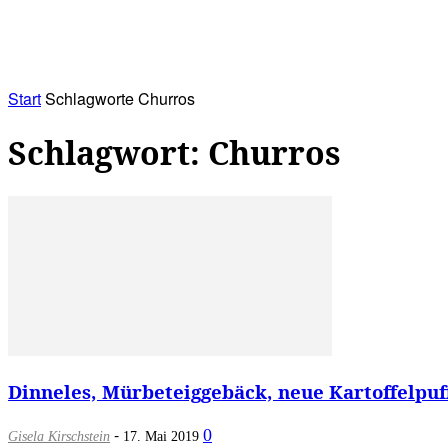
RATHAUS&
ALLES&
MITGLIEDSKONTO
Start
Schlagworte
Churros
Schlagwort: Churros
Dinneles, Mürbeteiggebäck, neue Kartoffelpuf
-
0
Gisela Kirschstein
17. Mai 2019