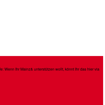
: Wenn Ihr Mainz& unterstützen wollt, könnt Ihr das hier via