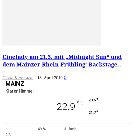
Cinelady am 21.3. mit „Midnight Sun“ und
dem Mainzer Rhein-Frühling: Backstage...
-
0
Gisela Kirschstein
18. April 2019
MAINZ
Klarer Himmel
°
23.6
°
C
22.9
°
21.7
49 %
3.1kmh
2 %