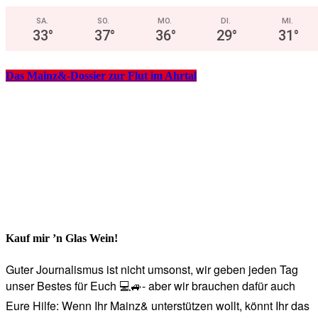
SA.
SO.
MO.
DI.
MI.
33
°
37
°
36
°
29
°
31
°
Das Mainz&-Dossier zur Flut im Ahrtal
Kauf mir ’n Glas Wein!
Guter Journalismus ist nicht umsonst, wir geben jeden Tag
unser Bestes für Euch 💻🚙- aber wir brauchen dafür auch
Eure Hilfe: Wenn Ihr Mainz& unterstützen wollt, könnt Ihr das