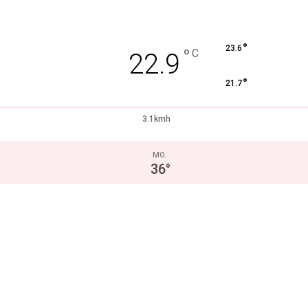
°
23.6
°
C
22.9
°
21.7
3.1kmh
MO.
36
°