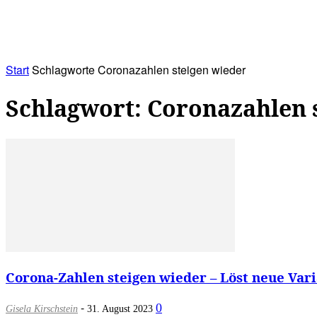
RATHAUS&
ALLES&
MITGLIEDSKONTO
Start
Schlagworte
Coronazahlen steigen wieder
Schlagwort: Coronazahlen 
Corona-Zahlen steigen wieder – Löst neue Vari
-
0
Gisela Kirschstein
31. August 2023