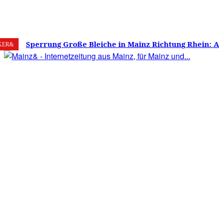
8. August 2026
Mainz
C
22.9
Sperrung Große Bleiche in Mainz Richtung Rhein: 
KER&
verwirrt, Mainzer stinksauer – Haben die Mainzer 
gestimmt?