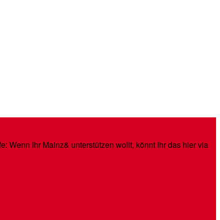
: Wenn Ihr Mainz& unterstützen wollt, könnt Ihr das hier via