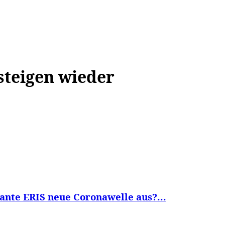
WISSEN&
VERKEHR&
FLUT AHRTAL&
NA
steigen wieder
ante ERIS neue Coronawelle aus?...