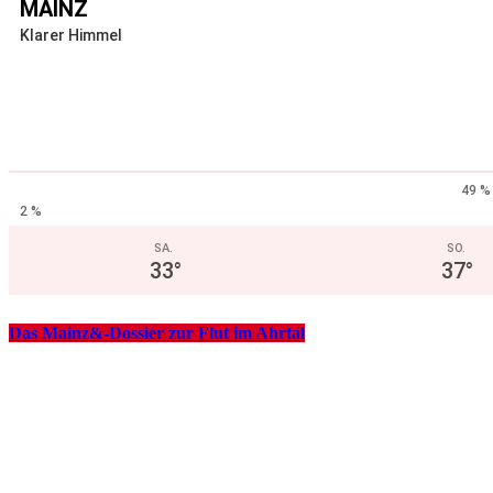
MAINZ
Klarer Himmel
49 %
2 %
SA.
SO.
33
°
37
°
Das Mainz&-Dossier zur Flut im Ahrtal