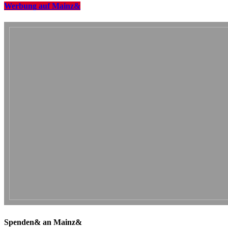
Werbung auf Mainz&
Spenden& an Mainz&