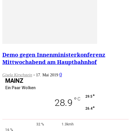
Demo gegen Innenministerkonferenz
Mittwochabend am Hauptbahnhof
-
0
Gisela Kirschstein
17. Mai 2019
MAINZ
Ein Paar Wolken
°
29.5
°
C
28.9
°
26.4
32 %
1.3kmh
16 %