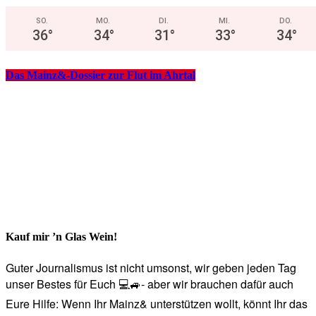
SO.
MO.
DI.
MI.
DO.
36
°
34
°
31
°
33
°
34
°
Das Mainz&-Dossier zur Flut im Ahrtal
Kauf mir ’n Glas Wein!
Guter Journalismus ist nicht umsonst, wir geben jeden Tag
unser Bestes für Euch 💻🚙- aber wir brauchen dafür auch
Eure Hilfe: Wenn Ihr Mainz& unterstützen wollt, könnt Ihr das