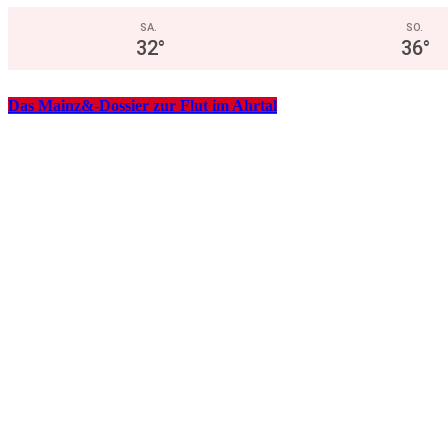
SA.
SO.
32
°
36
°
Das Mainz&-Dossier zur Flut im Ahrtal