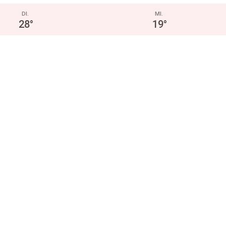
DI.
MI.
28
°
19
°