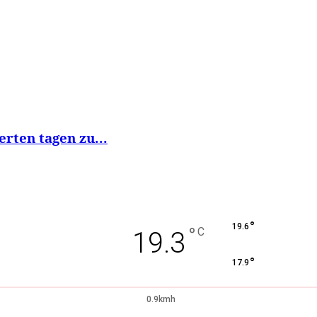
rten tagen zu...
°
19.6
°
C
19.3
°
17.9
0.9kmh