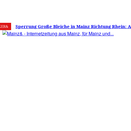
8. August 2026
Mainz
C
19.3
Sperrung Große Bleiche in Mainz Richtung Rhein: 
KER&
verwirrt, Mainzer stinksauer – Haben die Mainzer 
gestimmt?