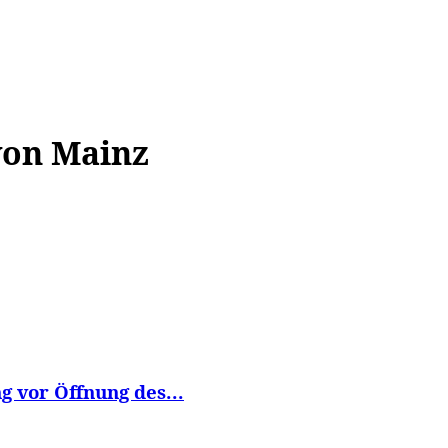
WISSEN&
VERKEHR&
FLUT AHRTAL&
NA
von Mainz
 vor Öffnung des...