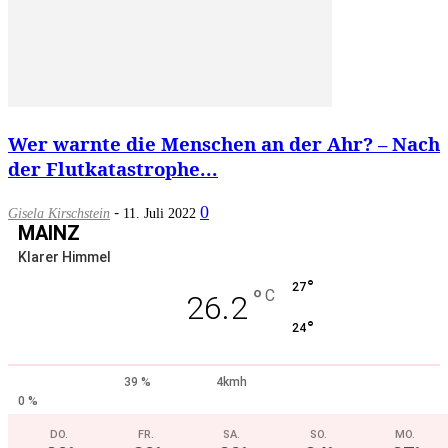
Wer warnte die Menschen an der Ahr? – Nach
der Flutkatastrophe...
-
0
Gisela Kirschstein
11. Juli 2022
MAINZ
Klarer Himmel
°
27
°
C
26.2
°
24
39 %
4kmh
0 %
DO.
FR.
SA.
SO.
MO.