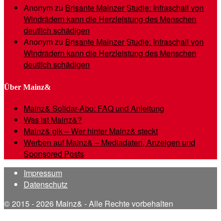
Anonym
zu
Brisante Mainzer Studie: Infraschall von
Windrädern kann die Herzleistung des Menschen
deutlich schädigen
Anonym
zu
Brisante Mainzer Studie: Infraschall von
Windrädern kann die Herzleistung des Menschen
deutlich schädigen
Über Mainz&
Mainz& Solidar-Abo: FAQ und Anleitung
Was ist Mainz&?
Mainz& gik – Wer hinter Mainz& steckt
Werben auf Mainz& – Mediadaten, Anzeigen und
Sponsored Posts
Impressum
Datenschutz
© 2015 - 2026 Mainz& - Alle Rechte vorbehalten