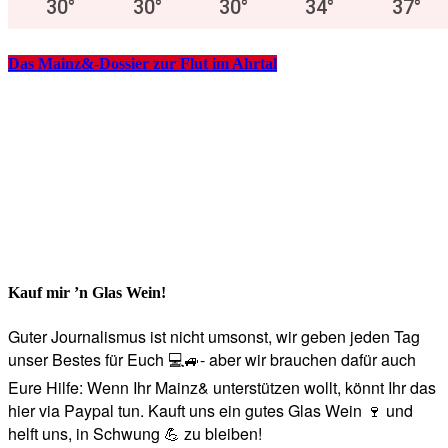
30
°
30
°
30
°
34
°
37
°
Das Mainz&-Dossier zur Flut im Ahrtal
Kauf mir ’n Glas Wein!
Guter Journalismus ist nicht umsonst, wir geben jeden Tag
unser Bestes für Euch 💻🚙- aber wir brauchen dafür auch
Eure Hilfe: Wenn Ihr Mainz& unterstützen wollt, könnt Ihr das
hier via Paypal tun. Kauft uns ein gutes Glas Wein 🍷 und
helft uns, in Schwung 💪 zu bleiben!