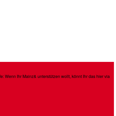
: Wenn Ihr Mainz& unterstützen wollt, könnt Ihr das hier via