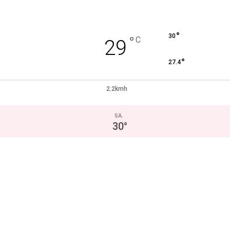
°
30
°
C
29
°
27.4
2.2kmh
SA.
30
°