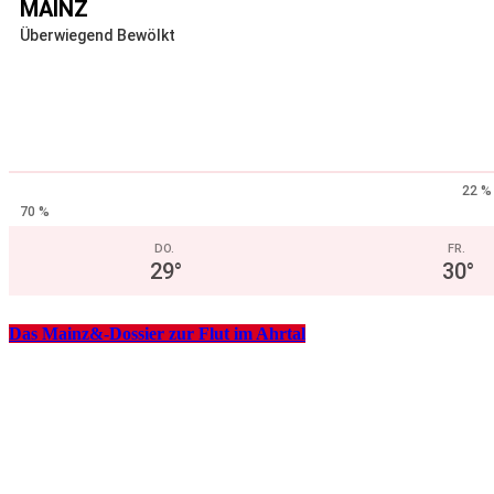
MAINZ
Überwiegend Bewölkt
22 %
70 %
DO.
FR.
29
°
30
°
Das Mainz&-Dossier zur Flut im Ahrtal