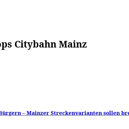
WISSEN&
VERKEHR&
FLUT AHRTAL&
NA
ops Citybahn Mainz
ürgern – Mainzer Streckenvarianten sollen brei