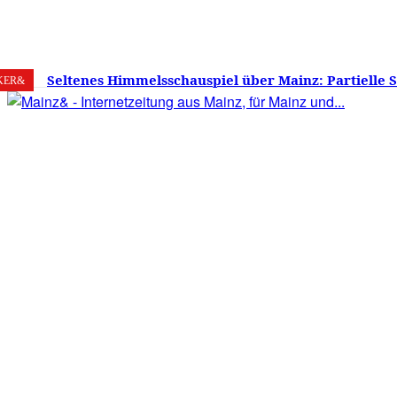
6. August 2026
Mainz
C
29
Seltenes Himmelsschauspiel über Mainz: Partielle 
KER&
am 12. August 2026 – Sonne zu etwa 88 Prozent verd