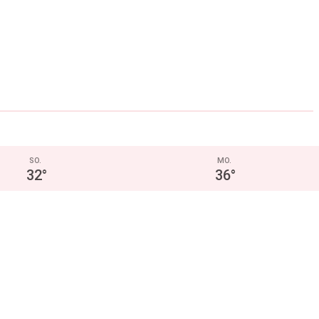
SO.
MO.
32
°
36
°