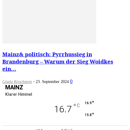
Mainz& politisch: Pyrrhussieg in
Brandenburg – Warum der Sieg Woidkes
ein...
-
0
Gisela Kirschstein
23. September 2024
MAINZ
Klarer Himmel
°
16.9
°
C
16.7
°
15.8