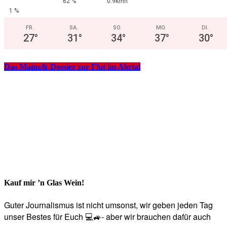
62 %
0.9kmh
1 %
FR.
SA.
SO.
MO.
DI.
27
°
31
°
34
°
37
°
30
°
Das Mainz&-Dossier zur Flut im Ahrtal
Kauf mir ’n Glas Wein!
Guter Journalismus ist nicht umsonst, wir geben jeden Tag
unser Bestes für Euch 💻🚙- aber wir brauchen dafür auch